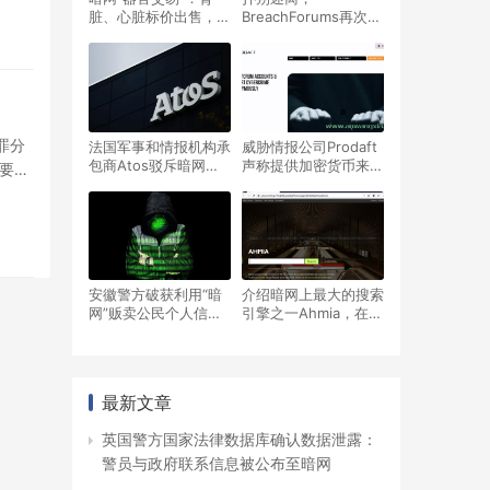
脏、心脏标价出售，是
BreachForums再次在
真实交易还是网络诈
暗网与明网上线，恢复
骗？
访问
罪分
法国军事和情报机构承
威胁情报公司Prodaft
包商Atos驳斥暗网勒
声称提供加密货币来购
要在
索软件攻击的指控
买暗网论坛的可用账
户，目的是监视网络犯
罪分子
安徽警方破获利用“暗
介绍暗网上最大的搜索
网”贩卖公民个人信息
引擎之一Ahmia，在明
案 查获信息近1亿条
网也可以访问
最新文章
英国警方国家法律数据库确认数据泄露：
警员与政府联系信息被公布至暗网