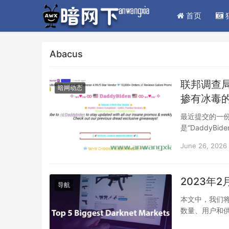
首页
Abacus
联邦调查局
暗网动态
掺有冰毒
最近提交的一
是“DaddyB
伙联系起来。
June 26, 2026
2023年
导航
本文中，我们将
数量、用户和
在市场钱包里