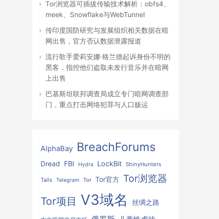
Tor浏览器可插拔传输技术解析：obfs4、
meek、Snowflake与WebTunnel
传印度国防研究与发展组织相关数据在暗
网出售，官方否认数据泄露报道
流行歌手爱莉安娜·格兰德起诉身份不明的
黑客，指控他们盗取未发行音乐并在暗网
上出售
巴基斯坦联邦调查局成立专门暗网调查部
门，重点打击网络犯罪与人口贩运
BreachForums
AlphaBay
FBI
LockBit
Dread
ShinyHunters
Hydra
Tor浏览器
Tor官方
Tails
Tor
Telegram
V3域名
Tor项目
丝绸之路