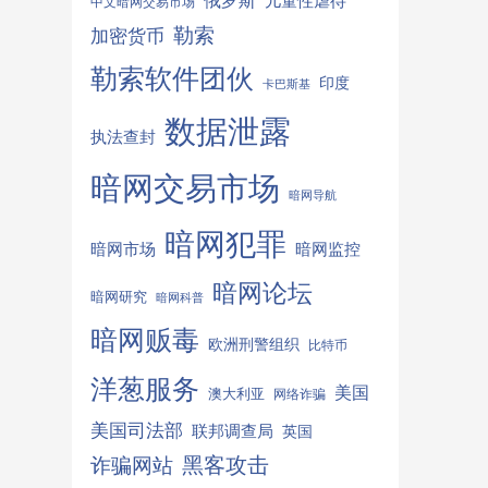
俄罗斯
儿童性虐待
中文暗网交易市场
勒索
加密货币
勒索软件团伙
印度
卡巴斯基
数据泄露
执法查封
暗网交易市场
暗网导航
暗网犯罪
暗网监控
暗网市场
暗网论坛
暗网研究
暗网科普
暗网贩毒
欧洲刑警组织
比特币
洋葱服务
美国
澳大利亚
网络诈骗
美国司法部
联邦调查局
英国
诈骗网站
黑客攻击