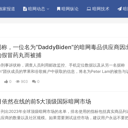
独家报道
暗网动态
暗网纵论
暗网技术
暗
称，一位名为“DaddyBiden”的暗网毒品供应商因
的假冒药丸而被捕
份刑事诉状称，调查人员利用邮政监控、手机定位数据以及从另一名据称
iden”团伙成员的苹果和谷歌账户中获取的信息，将名为Peter Lam的被告与
0
903
0
2月依然在线的前5大顶级国际暗网市场
列出2023年全球顶级暗网市场的名单，排名使用的指标包括真实商品列
供应商的数量以及社区规模。如果需要测试这些市场，建议用户永远不要
，而是使用大多数市场都有的直接支付选项。