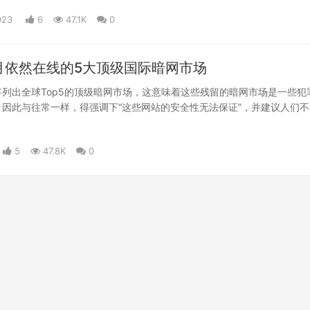
023
6
47.1K
0
6月依然在线的5大顶级国际暗网市场
列出全球Top5的顶级暗网市场，这意味着这些残留的暗网市场是一些犯
因此与往常一样，得强调下“这些网站的安全性无法保证”，并建议人们不
何非法物品。
5
47.8K
0