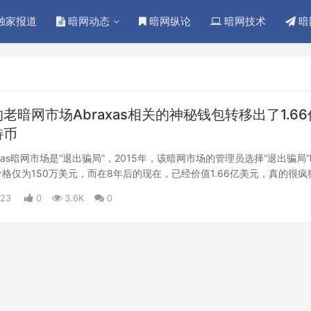
独家报道
暗网动态
暗网纵论
暗网技术
暗
老暗网市场Abraxas相关的神秘钱包转移出了1.66
特币
xas暗网市场是“退出骗局”，2015年，该暗网市场的管理员选择“退出骗局
格仅为150万美元，而在8年后的现在，已经价值1.66亿美元，真的很疯
023
0
3.6K
0