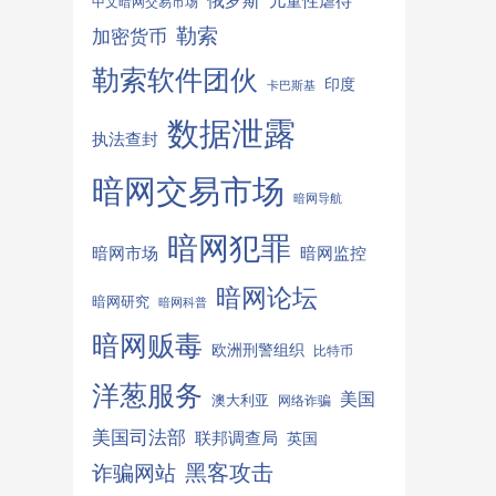
俄罗斯
儿童性虐待
中文暗网交易市场
勒索
加密货币
勒索软件团伙
印度
卡巴斯基
数据泄露
执法查封
暗网交易市场
暗网导航
暗网犯罪
暗网监控
暗网市场
暗网论坛
暗网研究
暗网科普
暗网贩毒
欧洲刑警组织
比特币
洋葱服务
美国
澳大利亚
网络诈骗
美国司法部
联邦调查局
英国
诈骗网站
黑客攻击