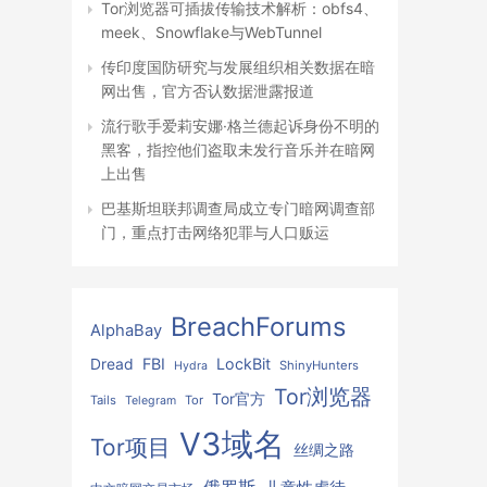
Tor浏览器可插拔传输技术解析：obfs4、
meek、Snowflake与WebTunnel
传印度国防研究与发展组织相关数据在暗
网出售，官方否认数据泄露报道
流行歌手爱莉安娜·格兰德起诉身份不明的
黑客，指控他们盗取未发行音乐并在暗网
上出售
巴基斯坦联邦调查局成立专门暗网调查部
门，重点打击网络犯罪与人口贩运
BreachForums
AlphaBay
FBI
LockBit
Dread
ShinyHunters
Hydra
Tor浏览器
Tor官方
Tails
Tor
Telegram
V3域名
Tor项目
丝绸之路