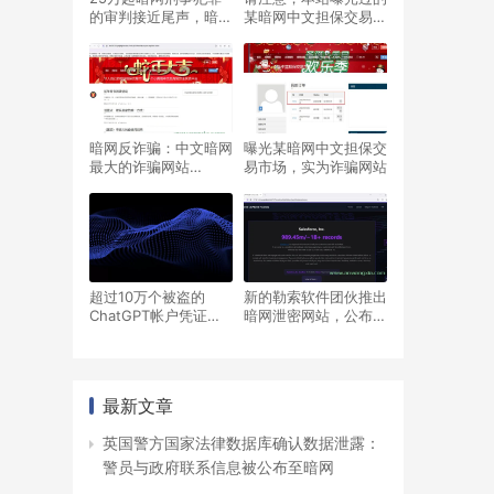
的审判接近尾声，暗网
某暗网中文担保交易市
服务通过德国旧碉堡掩
场已经更换暗网域名，
体中服务器运行
又新增多位网友被骗
暗网反诈骗：中文暗网
曝光某暗网中文担保交
最大的诈骗网站
易市场，实为诈骗网站
——“华人自己的暗网
担保交易市场”，春节
期间大肆行骗
超过10万个被盗的
新的勒索软件团伙推出
ChatGPT帐户凭证在
暗网泄密网站，公布
暗网市场上出售
42家受害公司，威胁
截止日期为10月10日
最新文章
英国警方国家法律数据库确认数据泄露：
警员与政府联系信息被公布至暗网