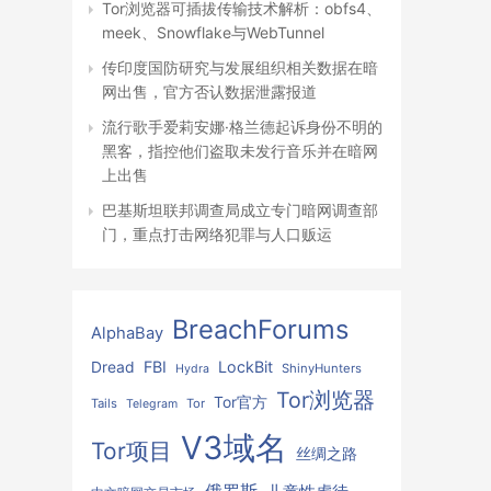
Tor浏览器可插拔传输技术解析：obfs4、
meek、Snowflake与WebTunnel
传印度国防研究与发展组织相关数据在暗
网出售，官方否认数据泄露报道
流行歌手爱莉安娜·格兰德起诉身份不明的
黑客，指控他们盗取未发行音乐并在暗网
上出售
巴基斯坦联邦调查局成立专门暗网调查部
门，重点打击网络犯罪与人口贩运
BreachForums
AlphaBay
FBI
LockBit
Dread
ShinyHunters
Hydra
Tor浏览器
Tor官方
Tails
Tor
Telegram
V3域名
Tor项目
丝绸之路