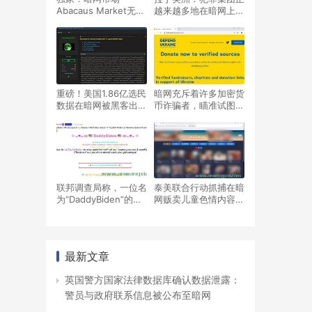
Abacaus Market无法
越来越多地在暗网上销
访问，似乎正在进行退
售毒品和阿片类药物
出骗局
重磅！美国1.86亿选民
暗网充斥着许多加密货
数据在暗网被黑客出
币诈骗者，瞄准试图捐
售，FBI介入调查
款支持乌克兰的人进行
诈骗
联邦调查局称，一位名
泰美联合行动抓捕在暗
为“DaddyBiden”的暗
网贩卖儿童色情内容的
网毒品供应商因出售掺
德国男子
有冰毒的假冒药丸而被
捕
最新文章
英国警方国家法律数据库确认数据泄露：
警员与政府联系信息被公布至暗网