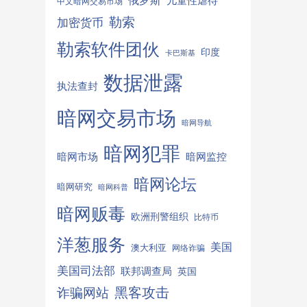
俄罗斯
儿童性虐待
中文暗网交易市场
勒索
加密货币
勒索软件团伙
印度
卡巴斯基
数据泄露
执法查封
暗网交易市场
暗网导航
暗网犯罪
暗网监控
暗网市场
暗网论坛
暗网研究
暗网科普
暗网贩毒
欧洲刑警组织
比特币
洋葱服务
美国
澳大利亚
网络诈骗
美国司法部
联邦调查局
英国
诈骗网站
黑客攻击