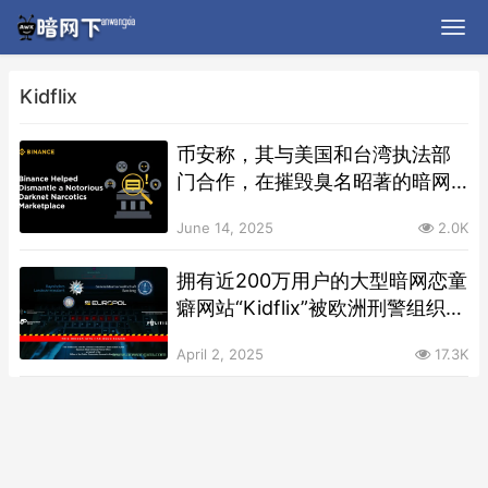
Kidflix
币安称，其与美国和台湾执法部
门合作，在摧毁臭名昭著的暗网
毒品市场Incognito Market中发
June 14, 2025
2.0K
挥关键作用
拥有近200万用户的大型暗网恋童
癖网站“Kidflix”被欧洲刑警组织捣
毁
April 2, 2025
17.3K