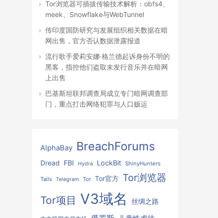
Tor浏览器可插拔传输技术解析：obfs4、
meek、Snowflake与WebTunnel
传印度国防研究与发展组织相关数据在暗
网出售，官方否认数据泄露报道
流行歌手爱莉安娜·格兰德起诉身份不明的
黑客，指控他们盗取未发行音乐并在暗网
上出售
巴基斯坦联邦调查局成立专门暗网调查部
门，重点打击网络犯罪与人口贩运
BreachForums
AlphaBay
FBI
LockBit
Dread
ShinyHunters
Hydra
Tor浏览器
Tor官方
Tails
Tor
Telegram
V3域名
Tor项目
丝绸之路