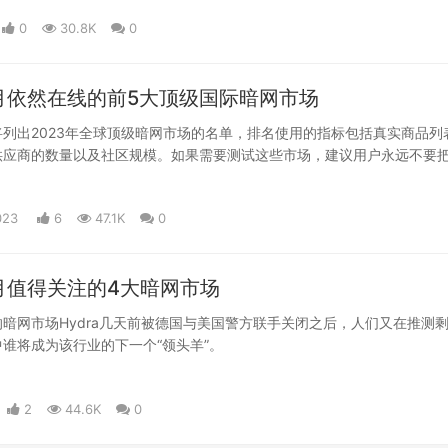
续关注。
0
30.8K
0
2月依然在线的前5大顶级国际暗网市场
列出2023年全球顶级暗网市场的名单，排名使用的指标包括真实商品列
供应商的数量以及社区规模。如果需要测试这些市场，建议用户永远不要
，而是使用大多数市场都有的直接支付选项。
023
6
47.1K
0
4月值得关注的4大暗网市场
暗网市场Hydra几天前被德国与美国警方联手关闭之后，人们又在推测
谁将成为该行业的下一个“领头羊”。
2
44.6K
0