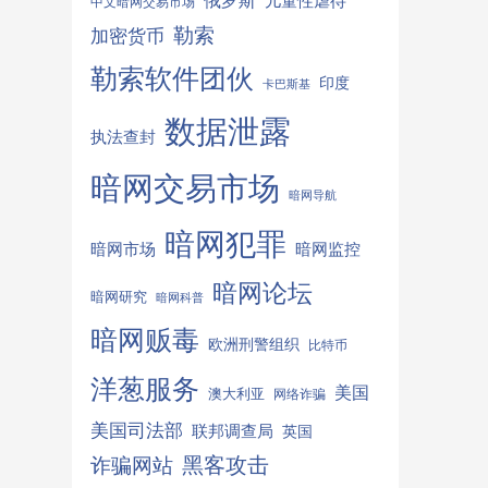
俄罗斯
儿童性虐待
中文暗网交易市场
勒索
加密货币
勒索软件团伙
印度
卡巴斯基
数据泄露
执法查封
暗网交易市场
暗网导航
暗网犯罪
暗网监控
暗网市场
暗网论坛
暗网研究
暗网科普
暗网贩毒
欧洲刑警组织
比特币
洋葱服务
美国
澳大利亚
网络诈骗
美国司法部
联邦调查局
英国
诈骗网站
黑客攻击