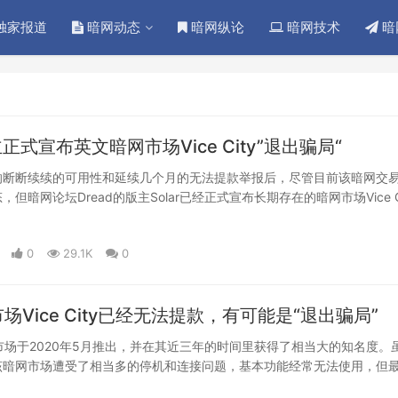
独家报道
暗网动态
暗网纵论
暗网技术
暗
主正式宣布英文暗网市场Vice City”退出骗局“
的断断续续的可用性和延续几个月的无法提款举报后，尽管目前该暗网交
但暗网论坛Dread的版主Solar已经正式宣布长期存在的暗网市场Vice Ci
骗局“。
0
29.1K
0
场Vice City已经无法提款，有可能是“退出骗局”
ty暗网市场于2020年5月推出，并在其近三年的时间里获得了相当大的知名度。
该暗网市场遭受了相当多的停机和连接问题，基本功能经常无法使用，但
常。因此，该市场目前的问题也可能只是暂时的，请耐心等待，“暗网