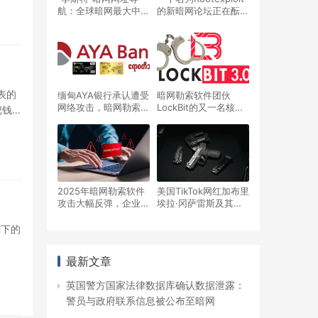
航：全球暗网最大中文
的新暗网论坛正在酝
导航
酿，但是并没有人气
表的
缅甸AYA银行承认遭受
暗网勒索软件团伙
网络攻击，暗网勒索软
LockBit的又一名核心
把钱放
件团伙声称窃取了大量
开发者在以色列被捕，
客户数据
等待被引渡到美国
2025年暗网勒索软件
美国TikTok网红加布里
攻击大幅反弹，企业
埃拉·冈萨雷斯及其父
2026年需加强防御
亲被指控策划暗网雇佣
谋杀阴谋
剩下的
最新文章
英国警方国家法律数据库确认数据泄露：
警员与政府联系信息被公布至暗网