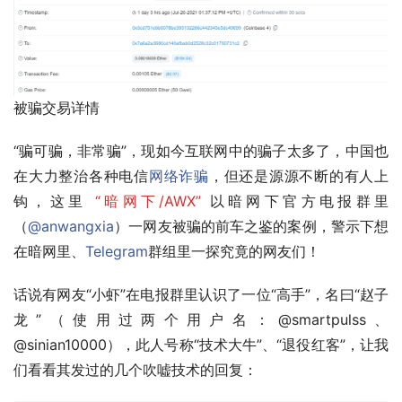
被骗交易详情
“骗可骗，非常骗”，现如今互联网中的骗子太多了，中国也
在大力整治各种电信
网络诈骗
，但还是源源不断的有人上
钩，这里 
“暗网下/AWX”
 以暗网下官方电报群里
（
@
anwangxia
）一网友被骗的前车之鉴的案例，警示下想
在暗网里、
Telegram
群组里一探究竟的网友们！
话说有网友“小虾”在电报群里认识了一位“高手”，名曰“赵子
龙”（使用过两个用户名：@smartpulss、
@sinian10000），此人号称“技术大牛”、“退役红客”，让我
们看看其发过的几个吹嘘技术的回复：