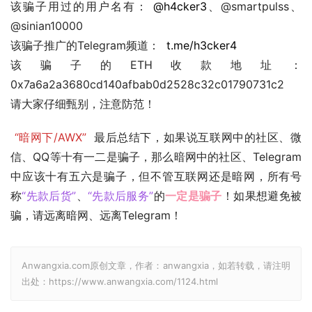
该骗子用过的用户名有： 
@h4cker3
、@smartpulss、
@sinian10000 
该骗子推广的Telegram频道： 
t.me/h3cker4
该骗子的ETH收款地址：
0x7a6a2a3680cd140afbab0d2528c32c01790731c2
请大家仔细甄别，注意防范！
“暗网下/AWX”
  最后总结下，如果说互联网中的社区、微
信、QQ等十有一二是骗子，那么暗网中的社区、Telegram
中应该十有五六是骗子，但不管互联网还是暗网，所有号
称
“先款后货”
、
“先款后服务”
的
一定是骗子
！如果想避免被
骗，请远离暗网、远离Telegram！
Anwangxia.com原创文章，作者：anwangxia，如若转载，请注明
出处：https://www.anwangxia.com/1124.html