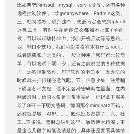
比如典型的mssql、mysql、serv-u等等，还有各种
远程控制软件，比如pcanywhere、Radmin这类。
三、劫持提权，说到这个，想必肯定会想到lpk.dll
这类工具，有时候在蛋疼怎么都加不上账户的时
候，可以试试劫持shift、添加开机启动等等思路。
四、弱口令技巧，我们可以看看有木有什么hack、
或者隐藏账户之类的，一般这种用户密码都比较简
单，可以尝试下弱口令，还有之前说过的各种数据
库、远程控制软件、FTP软件的弱口令，没办法的
时候就去扫扫碰碰运气吧。五、信息收集，注意翻
下硬盘各种文档，说不定各种密码就在里面。在内
网渗透时，信息收集是非常重要的，记得拿下服务
器了GET一下明文密码，德国那个mimikatz不错，
还有就是域、ARP。。。貌似扯多跑题了。六、社
工…不多说。暂时总结到这里，渗透博大精深，不
是这么几段字就能说清楚的，具体还是要看具体情