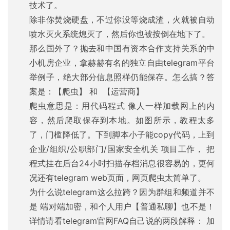
技术了。
除非你焚烧硬盘，不过你没等烧成渣，火就被自动
喷水灭火系统熄灭了，然后你也被按倒在地下了。
那么国外了？抛去和中国有资本合作支持关系的中
小机房企业，拿赫赫有名的独立自由telegram平台
举例子，绝大部分信息照样仍能保存。怎么搞？答
案是：【爬虫】 和 【运营商】
爬虫意思是：用代码程式 像人一样加载网上的内
容，然后爬取保存到本地。如图所示，教程太多
了，门槛降低了。下到脚本小子能copy代码，上到
企业/组织/公职部门/国家安全机关 项目工作， 把
程式挂在后台24小时扫描存档消息很容易的，更何
况还有telegram web页面，网页爬虫太简单了。
为什么说telegram这么拉跨？因为群组和频道并不
是 端对端加密，和个人用户【普通私聊】也不是！
详情请看telegram官网FAQ自己说的两段解释： 加