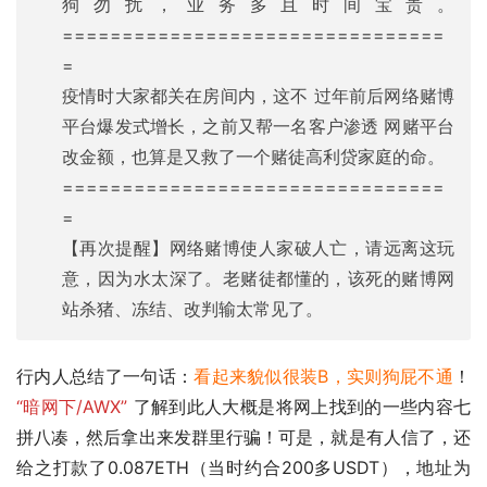
狗勿扰，业务多且时间宝贵。
================================
=
疫情时大家都关在房间内，这不 过年前后网络赌博
平台爆发式增长，之前又帮一名客户渗透 网赌平台
改金额，也算是又救了一个赌徒高利贷家庭的命。
================================
=
【再次提醒】网络赌博使人家破人亡，请远离这玩
意，因为水太深了。老赌徒都懂的，该死的赌博网
站杀猪、冻结、改判输太常见了。
行内人总结了一句话：
看起来貌似很装B，实则狗屁不通
！ 
“暗网下/AWX”
 了解到此人大概是将网上找到的一些内容七
拼八凑，然后拿出来发群里行骗！可是，就是有人信了，还
给之打款了0.087ETH（当时约合200多USDT），地址为