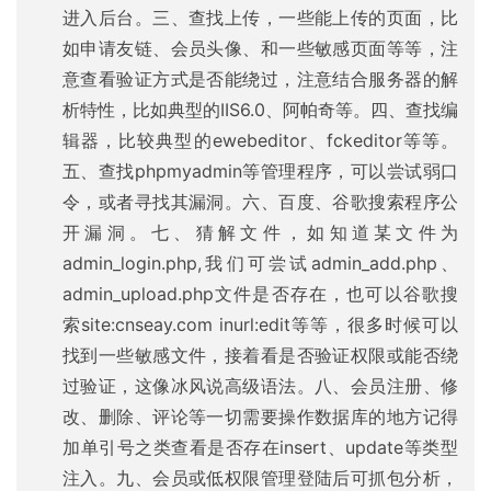
进入后台。三、查找上传，一些能上传的页面，比
如申请友链、会员头像、和一些敏感页面等等，注
意查看验证方式是否能绕过，注意结合服务器的解
析特性，比如典型的IIS6.0、阿帕奇等。四、查找编
辑器，比较典型的ewebeditor、fckeditor等等。
五、查找phpmyadmin等管理程序，可以尝试弱口
令，或者寻找其漏洞。六、百度、谷歌搜索程序公
开漏洞。七、猜解文件，如知道某文件为
admin_login.php,我们可尝试admin_add.php、
admin_upload.php文件是否存在，也可以谷歌搜
索site:cnseay.com inurl:edit等等，很多时候可以
找到一些敏感文件，接着看是否验证权限或能否绕
过验证，这像冰风说高级语法。八、会员注册、修
改、删除、评论等一切需要操作数据库的地方记得
加单引号之类查看是否存在insert、update等类型
注入。九、会员或低权限管理登陆后可抓包分析，