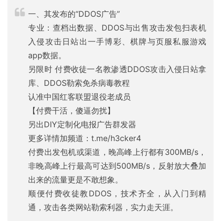
一、其发布的“DDOS广告”
专业：查档出数据、DDOS与出售攻击发包扫表机
入侵攻击日站出一手博彩、棋牌与页服私服游戏
app数据。
另限时 付费收徒一名教渗透DDOS攻击入侵日站拿
库、DDOS勒索免杀病毒教程
认准中国红客联盟退役老成员
【付费干活，傻逼勿扰】
另出DIY定制化电报广告群发器
更多详情加频道：t.me/h3cker4
付费出发包机或渠道，晚高峰上行都有300MB/s，
非晚高峰上行最高可达到500MB/s，反射放大叠加
出来的流量更是不敢想象。
顺便付费收徒教DDOS，技术齐全，从入门到精
通，攻击各类网站勒索利器，实力走天涯。