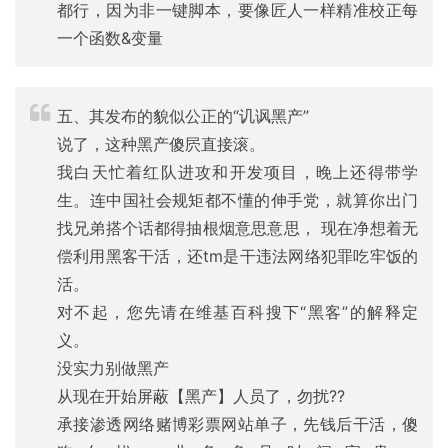
都行，因为非一键脚本，要像匠人一样精准校正每
一个函数&变量
五、其发布的貌似公正的“讥讽黑产”
说了，这种黑产傻屄直接滚。
我白天忙着红队进攻和开发项目，晚上还得带学
生。连中国社会规矩都不懂的伸手党，就算你出门
找兄弟搭个话都得抽根烟意思意思， 现在净想着无
偿利用黑客干活，还tm是干违法网络犯罪吃牢饭的
活。
对不起，您先请在维基百科搜下“黑客”的解释定
义。
没实力别做黑产
从现在开始屏蔽【黑产】人员了，勿扰??
承接渗透网络赌博彩票网站单子，先钱后干活，傻