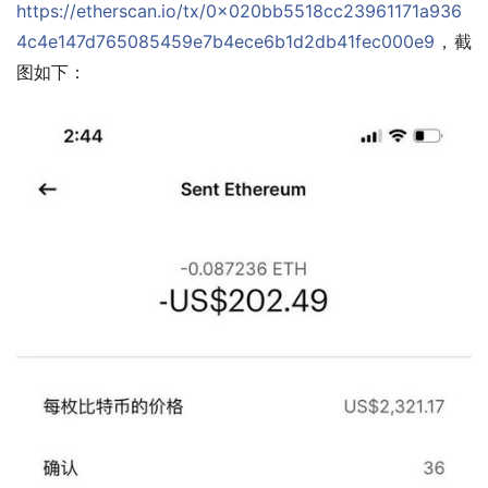
https://etherscan.io/tx/0x020bb5518cc23961171a936
4c4e147d765085459e7b4ece6b1d2db41fec000e9
，截
图如下：