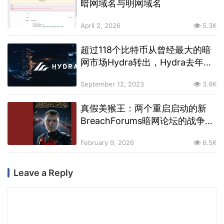
暗网域名与明网域名
April 2, 2026
5.3K
超过118个比特币从曾经最大的暗
网市场Hydra转出，Hydra去年被
美德执法机关联合查封
September 12, 2023
3.9K
真假美猴王：两个重启启动的新
BreachForums暗网论坛的战争正
在打响
February 9, 2026
6.5K
Leave a Reply