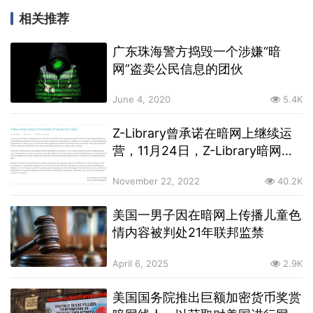
相关推荐
广东珠海警方捣毁一个涉嫌“暗
网”盗卖公民信息的团伙
June 4, 2020
5.4K
Z-Library曾承诺在暗网上继续运
营，11月24日，Z-Library暗网网
站镜像可正常访问
November 22, 2022
40.2K
美国一男子因在暗网上传播儿童色
情内容被判处21年联邦监禁
April 6, 2025
2.9K
美国国务院推出巨额加密货币奖赏