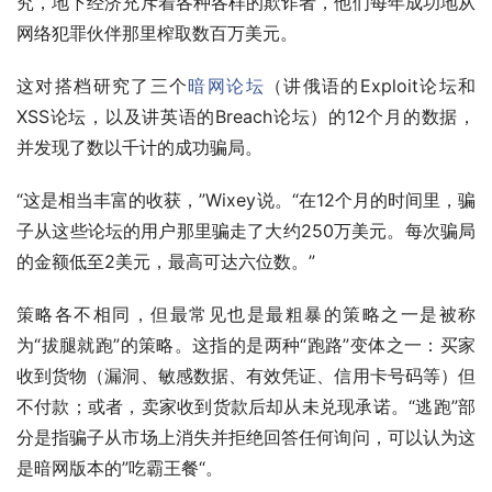
究，地下经济充斥着各种各样的欺诈者，他们每年成功地从
网络犯罪伙伴那里榨取数百万美元。
这对搭档研究了三个
暗网论坛
（讲俄语的Exploit论坛和
XSS论坛，以及讲英语的Breach论坛）的12个月的数据，
并发现了数以千计的成功骗局。
“这是相当丰富的收获，”Wixey说。“在12个月的时间里，骗
子从这些论坛的用户那里骗走了大约250万美元。每次骗局
的金额低至2美元，最高可达六位数。”
策略各不相同，但最常见也是最粗暴的策略之一是被称
为“拔腿就跑”的策略。这指的是两种“跑路”变体之一：买家
收到货物（漏洞、敏感数据、有效凭证、信用卡号码等）但
不付款；或者，卖家收到货款后却从未兑现承诺。“逃跑”部
分是指骗子从市场上消失并拒绝回答任何询问，可以认为这
是暗网版本的”吃霸王餐“。