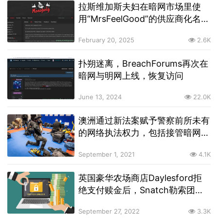
拉斯维加斯夫妇在暗网市场里使
用“MrsFeelGood”的供应商化名贩
卖毒品后，在华盛顿特区被判刑
February 20, 2025
2.6K
扑朔迷离，BreachForums再次在
暗网与明网上线，恢复访问
June 13, 2024
22.0K
澳洲通过新法案赋予警察前所未有
的网络执法权力，包括接管暗网账
户
September 1, 2021
4.1K
英国豪华农场商店Daylesford拒
绝支付赎金后，Snatch勒索团伙
将其名人客户的个人信息泄露到了
September 27, 2022
3.3K
暗网上