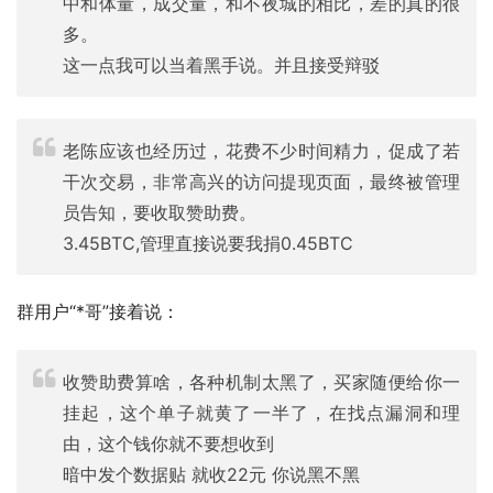
中和体量，成交量，和不夜城的相比，差的真的很
多。
这一点我可以当着黑手说。并且接受辩驳
老陈应该也经历过，花费不少时间精力，促成了若
干次交易，非常高兴的访问提现页面，最终被管理
员告知，要收取赞助费。
3.45BTC,管理直接说要我捐0.45BTC
群用户“*哥”接着说：
收赞助费算啥，各种机制太黑了，买家随便给你一
挂起，这个单子就黄了一半了，在找点漏洞和理
由，这个钱你就不要想收到
暗中发个数据贴 就收22元 你说黑不黑