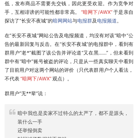
低，发布商品不需要先交钱，因此更受欢迎。作为竞争对
手，互相诽谤的可能性都非常高。
“暗网下/AWX”
于是亲自
探访了“长安不夜城”的
暗网网站
与
电报群
及
电报频道
。
在“长安不夜城”网站公告及电报频道，均没有对该“暗中”公
告的最新回复与反击。在“长安不夜城”的电报群中，看到有
群用户“老*”截图了该公告并评论道“又在黑……”，但未看到
群中有“暗中”账号被盗的评论，只是从一些真实聊天中看到
了目前用户对这两个网站的评价（只代表群用户个人看法，
不代表
“暗网下/AWX”
观点）。
群用户“无**辈”说：
暗中我也是卖家不过特么的太严了，都不是源头，
装什么一手
还举报倒卖