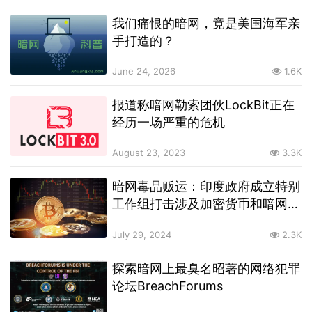
我们痛恨的暗网，竟是美国海军亲
手打造的？
June 24, 2026
1.6K
报道称暗网勒索团伙LockBit正在
经历一场严重的危机
August 23, 2023
3.3K
暗网毒品贩运：印度政府成立特别
工作组打击涉及加密货币和暗网的
案件
July 29, 2024
2.3K
探索暗网上最臭名昭著的网络犯罪
论坛BreachForums