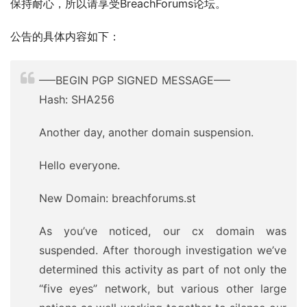
保持耐心，所以请享受BreachForums论坛。
公告的具体内容如下：
—–BEGIN PGP SIGNED MESSAGE—–
Hash: SHA256
Another day, another domain suspension.
Hello everyone.
New Domain: breachforums.st
As you’ve noticed, our cx domain was
suspended. After thorough investigation we’ve
determined this activity as part of not only the
“five eyes” network, but various other large