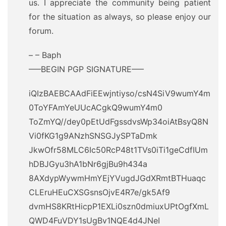
us. I appreciate the community being patient
for the situation as always, so please enjoy our
forum.
– – Baph
—–BEGIN PGP SIGNATURE—–
iQIzBAEBCAAdFiEEwjntiyso/csN4SiV9wumY4m
0ToYFAmYeUUcACgkQ9wumY4m0
ToZmYQ//dey0pEtUdFgssdvsWp34oiAtBsyQ8N
Vi0fKG1g9ANzhSNSGJySPTaDmk
JkwOfr58MLC6Ic50RcP48t1TVs0iTi1geCdfIUm
hDBJGyu3hA1bNr6gjBu9h434a
8AXdypWywmHmYEjYVugdJGdXRmtBTHuaqc
CLEruHEuCXSGsnsOjvE4R7e/gk5Af9
dvmHS8KRtHicpP1EXLi0szn0dmiuxUPtOgfXmL
QWD4FuVDY1sUgBv1NQE4d4JNeI