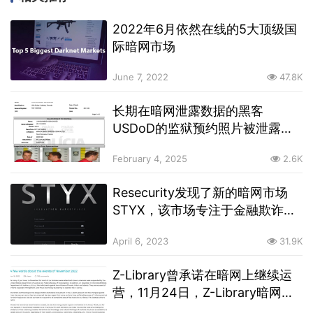
2022年6月依然在线的5大顶级国
际暗网市场
June 7, 2022
47.8K
长期在暗网泄露数据的黑客
USDoD的监狱预约照片被泄露，
其于去年10月被巴西警方逮捕
February 4, 2025
2.6K
Resecurity发现了新的暗网市场
STYX，该市场专注于金融欺诈服
务
April 6, 2023
31.9K
Z-Library曾承诺在暗网上继续运
营，11月24日，Z-Library暗网网
站镜像可正常访问