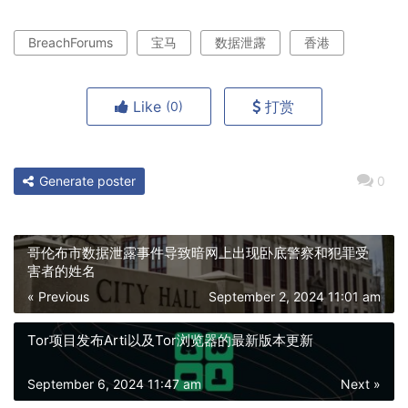
BreachForums
宝马
数据泄露
香港
Like
打赏
(0)
Generate poster
0
哥伦布市数据泄露事件导致暗网上出现卧底警察和犯罪受
害者的姓名
« Previous
September 2, 2024 11:01 am
Tor项目发布Arti以及Tor浏览器的最新版本更新
September 6, 2024 11:47 am
Next »