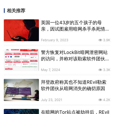
相关推荐
英国一位43岁的五个孩子的母
亲，因试图雇用暗网杀手杀死情人
兼同事而被捕，因为男同事拒绝了
February 9, 2023
3.9K
她的求爱
警方恢复对LockBit暗网泄密网站
的访问，并称对该勒索软件团伙进
行持续调查
May 7, 2024
3.3K
拜登政府称其也不知道REvil勒索
软件团伙从暗网消失的确切原因
July 23, 2021
4.2K
在暗网的Tor站点被劫持后，REvil