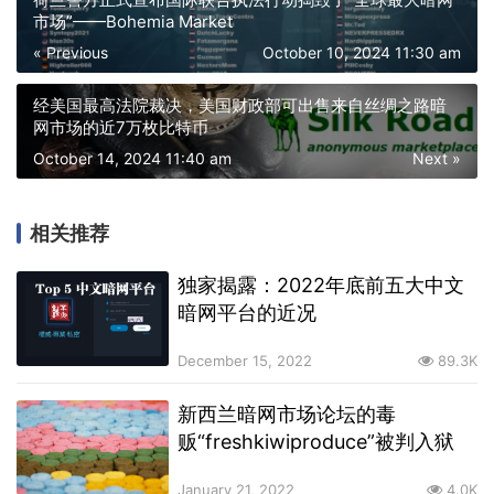
市场”——Bohemia Market
« Previous
October 10, 2024 11:30 am
经美国最高法院裁决，美国财政部可出售来自丝绸之路暗
网市场的近7万枚比特币
October 14, 2024 11:40 am
Next »
相关推荐
独家揭露：2022年底前五大中文
暗网平台的近况
December 15, 2022
89.3K
新西兰暗网市场论坛的毒
贩“freshkiwiproduce”被判入狱
January 21, 2022
4.0K