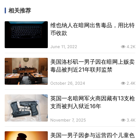
相关推荐
维也纳人在暗网出售毒品，用比特
币收款
June 11, 2022
4.2K
美国洛杉矶一男子因在暗网上贩卖
毒品被判近21年联邦监禁
October 26, 2024
2.4K
英国一名暗网军火商因藏有13支枪
支而被判入狱近16年
November 7, 2025
3.4K
美国一男子因参与运营四个儿童色