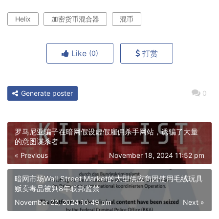
Helix
加密货币混合器
混币
Like
打赏
(0)
Generate poster
0
罗马尼亚骗子在暗网假设虚假雇佣杀手网站，诱骗了大量
的意图谋杀者
« Previous
November 18, 2024 11:52 pm
暗网市场Wall Street Market的大型供应商因使用毛绒玩具
贩卖毒品被判8年联邦监禁
November 22, 2024 10:49 pm
Next »