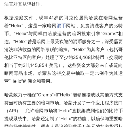
法官对其从轻处理。
根据法庭文件，现年41岁的阿克伦居民哈蒙在暗网运营
着“Helix”，这是一家暗网
混币
网站，负责清洗客户的比特
币。“Helix”与同样由哈蒙运营的暗网搜索引擎“Grams”相
连。“Helix”曾是暗网上最受欢迎的混币服务之一，深受需要
清洗非法收益的网络毒贩的追捧。“Helix”为其客户（包括哥
伦比亚特区的客户）处理了至少约354,468比特币（交易时
相当于约311,145,854 美元）。这些资金大部分来自或流向
暗网毒品市场。哈蒙从这些交易中抽取一定比例作为其运
营“Helix”的佣金和费用。
哈蒙致力于确保“Grams”和“Helix”能够连接或以其他方式支
持当时所有主要的暗网市场。哈蒙开发了一个应用程序接口 
（API），允许暗网市场将“Helix”直接集成到他们的比特币
提现系统中。哈蒙还定制了“Helix”的功能，以确保与重要暗
网市场的兼容性。调查人员追踪到数千万美元的加密货币从