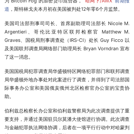
为”Bitcoin Fog“的加密货币混合器，“
暗网下/AWX
”
前期报
道
，斯特林戈夫本月初在美国被判处12年零6个月监禁。
美国司法部刑事司司长、首席副助理司法部长 Nicole M. 
Argentieri、哥伦比亚特区联邦检察官 Matthew M. 
Graves、国税局刑事调查处（IRS-CI）处长 Guy Ficco 以
及美国联邦调查局网络部门助理局长 Bryan Vorndran 宣布
了这一消息。
美国国税局犯罪调查局华盛顿特区网络犯罪部门和联邦调查
局华盛顿外地办事处对此案进行了调查，并得到了司法部国
际事务办公室和美国俄亥俄州北区检察官办公室的宝贵协
助。
伯利兹总检察长办公室和伯利兹警察局为此次调查提供了重
要支持，并通过美国驻贝尔莫潘大使馆进行协调。此次调查
与金融犯罪执法网络协调，后者在一项平行行动中对哈蒙判