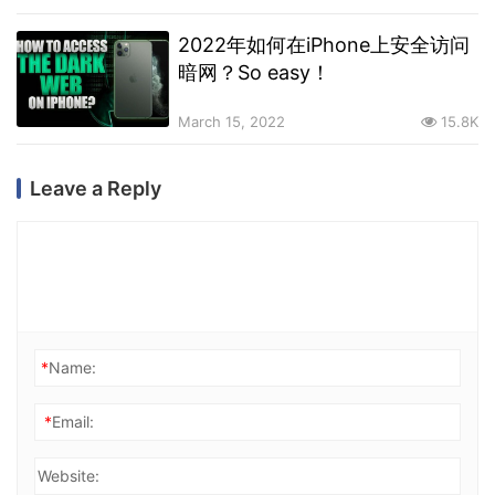
2022年如何在iPhone上安全访问
暗网？So easy！
March 15, 2022
15.8K
Leave a Reply
*
Name:
*
Email:
Website: