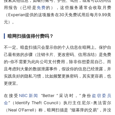
搜索其他信息，如银行账号、护照、驾照，或者可以访问信
用报告（已经是
免费
的），这些服务通常会收取月费
（Experian提供的这项服务在30天免费试用后每月9.99美
元）。
暗网扫描值得付费吗？
不一定。暗盘扫描只会显示你的个人信息在暗网上。保护自
己最有效的步骤（注销卡片、更改密码、信用冻结）是免费
的–你不需要为此向公司支付费用，除非你想委屈自己。而
且考虑到大量的数据泄露事件，假设你的信息已经泄露，并
实践良好的隐私习惯，比如频繁更换密码，其实更容易，也
更便宜。
在接受
NBC新闻
 “Better “采访时，”身份
盗窃委员
会
“（Identify Theft Council）执行主任尼尔-奥法雷尔
（Neal O’Farrell）称，暗网扫描是 “烟幕弹的交易”，并没