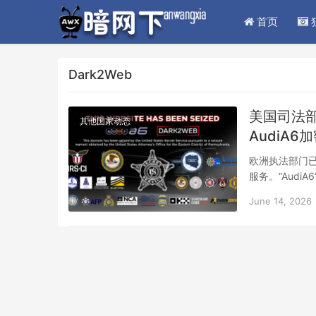
首页
Dark2Web
美国司法
其他国家动态
AudiA
欧洲执法部门已
服务。“Aud
该论坛上宣传非法
June 14, 2026
封横幅。