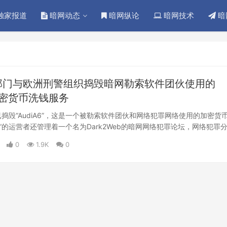
独家报道
暗网动态
暗网纵论
暗网技术
暗
部门与欧洲刑警组织捣毁暗网勒索软件团伙使用的
6加密货币洗钱服务
捣毁“AudiA6”，这是一个被勒索软件团伙和网络犯罪网络使用的加密货
iA6”的运营者还管理着一个名为Dark2Web的暗网网络犯罪论坛，网络犯罪
服务。“AudiA6”和“Dark2Web”的明网和暗网网站均已被替换为执法
0
1.9K
0