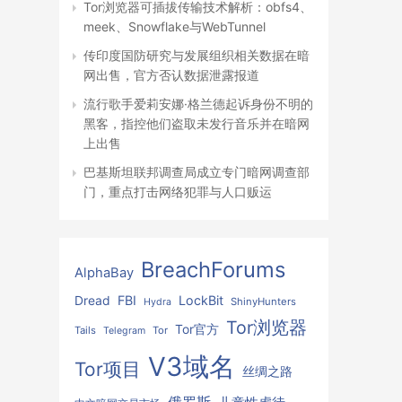
Tor浏览器可插拔传输技术解析：obfs4、
meek、Snowflake与WebTunnel
传印度国防研究与发展组织相关数据在暗
网出售，官方否认数据泄露报道
流行歌手爱莉安娜·格兰德起诉身份不明的
黑客，指控他们盗取未发行音乐并在暗网
上出售
巴基斯坦联邦调查局成立专门暗网调查部
门，重点打击网络犯罪与人口贩运
BreachForums
AlphaBay
FBI
LockBit
Dread
ShinyHunters
Hydra
Tor浏览器
Tor官方
Tails
Tor
Telegram
V3域名
Tor项目
丝绸之路