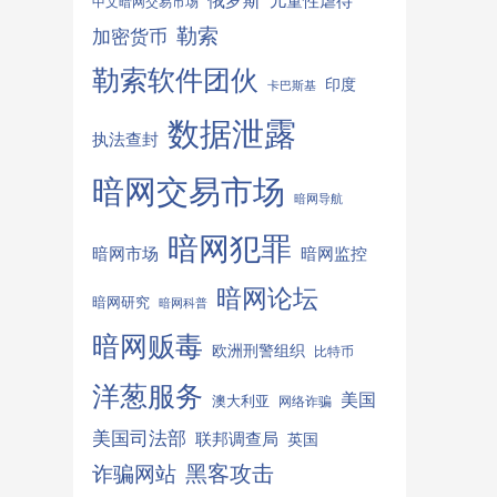
俄罗斯
儿童性虐待
中文暗网交易市场
勒索
加密货币
勒索软件团伙
印度
卡巴斯基
数据泄露
执法查封
暗网交易市场
暗网导航
暗网犯罪
暗网监控
暗网市场
暗网论坛
暗网研究
暗网科普
暗网贩毒
欧洲刑警组织
比特币
洋葱服务
美国
澳大利亚
网络诈骗
美国司法部
联邦调查局
英国
诈骗网站
黑客攻击