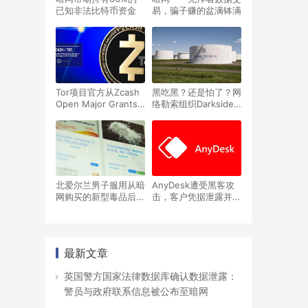
已知非法比特币资金
易，骗子赚的盆满钵满
Tor项目官方从Zcash
黑吃黑？还是怕了？网
Open Major Grants
络勒索组织Darkside
(ZOMG) 重大拨款中
的暗网服务器被关闭
获得67万美元用于编
程语言升级
北爱尔兰男子服用从暗
AnyDesk遭受黑客攻
网购买的新型毒品后死
击，客户凭据泄露并在
亡，当局对暗网订购毒
暗网上出售
品的危险性发出警告
最新文章
英国警方国家法律数据库确认数据泄露：
警员与政府联系信息被公布至暗网