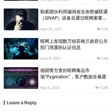
勒索团伙利用漏洞攻击加密威联通
（Q​​NAP）设备后通过暗网索要赎
金，5天赚了260,000美元
April 26, 2021
5.3K
暗网上发现数万份苏格兰政府公共
部门泄露的认证信息
June 9, 2021
4.6K
德国警方查封暗网毒品市
场“Pygmalion”，客户数据全暴露
May 5, 2025
12.9K
Leave a Reply