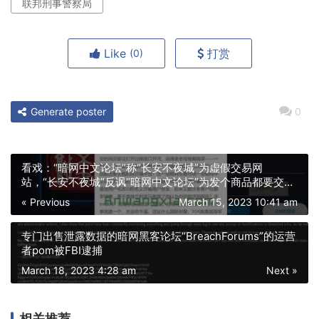
联邦刑事警察局
Like
打赏
(0)
Generate poster
0
看戏：“暗网中文论坛”称“长安不夜城”为虚假交易网
站，“长安不夜城”反讽“暗网中文论坛”为发个商品都要交钱
的诈骗平台
« Previous
March 15, 2023 10:41 am
专门出售泄露数据的暗网黑客论坛“BreachForums”的运营
者pom被FBI逮捕
March 18, 2023 4:28 am
Next »
相关推荐