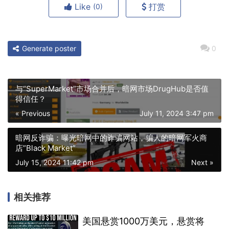
Like
打赏
(0)
Generate poster
0
与“SuperMarket”市场合并后，暗网市场DrugHub是否值
得信任？
« Previous
July 11, 2024 3:47 pm
暗网反诈骗：曝光暗网中的诈骗网站，骗人的暗网军火商
店”Black Market”
July 15, 2024 11:42 pm
Next »
相关推荐
美国悬赏1000万美元，悬赏将