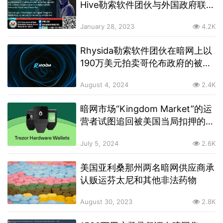
Hive勒索软件团伙与外国政府联系
起来的信息
January 28, 2023
4.2K
Rhysida勒索软件团伙在暗网上以
190万美元拍卖哥伦布政府的被盗
数据
August 4, 2024
2.4K
暗网市场“Kingdom Market”的运
营者试图追回被美国当局扣押的加
密货币硬件钱包，被检察官直接驳
July 5, 2024
2.6K
回
美国亚利桑那州两名暗网供应商承
认贩运芬太尼和其他非法药物
August 30, 2023
2.8K