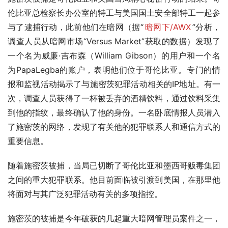
伦比亚总检察长办公室的特工与美国国土安全部特工一起参
与了逮捕行动，此前他们在暗网（据“
暗网下/AWX
”分析，
调查人员从暗网市场“Versus Market”获取的数据）发现了
一个名为威廉·吉布森（William Gibson）的用户和一个名
为PapaLegba的账户，表明他们位于哥伦比亚。专门的情
报和监视活动揭示了与施密茨犯罪活动相关的IP地址。有一
次，调查人员获得了一杯被丢弃的酒精饮料，通过饮料采集
到他的指纹，最终确认了他的身份。一名卧底情报人员潜入
了施密茨的网络，发现了有关他的犯罪联系人和通信方式的
重要信息。
随着施密茨被捕，当局已切断了哥伦比亚和墨西哥贩毒集团
之间的重大犯罪联系。他目前面临被引渡到美国，在那里他
将面对与其广泛犯罪活动有关的多项指控。
施密茨的被捕是今年破获的几起重大暗网管理员案件之一，