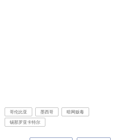
哥伦比亚
墨西哥
暗网贩毒
锡那罗亚卡特尔