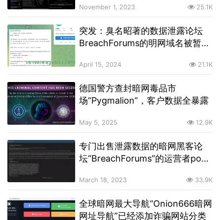
November 1, 2023
25.1K
突发：臭名昭著的数据泄露论坛
BreachForums的明网域名被暂停
访问，暗网下访问正常
April 15, 2024
21.1K
德国警方查封暗网毒品市
场“Pygmalion”，客户数据全暴露
May 5, 2025
12.9K
专门出售泄露数据的暗网黑客论
坛“BreachForums”的运营者pom
被FBI逮捕
March 18, 2023
33.9K
全球暗网最大导航“Onion666暗网
网址导航”已经添加诈骗网站分类