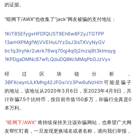
的证据。
“暗网下/AWX”也收集了”jack“网友被骗的支付地址：
1KrT85EfygxHFDfQUST9Eh6w8F2yJTGTPP
13arHXPMgfWjVVEHuUYzSsJ3isTXVyNyGV
bc1q3lryhkr2ukrk76wq70qj4q0j2mzsj8t3klmsyg
1KPDgaDMNc87wfLQduDQBKcMMqPbGJzVyv
经过区块链分析，
3BFXceynULKMhg42JFGxiVz3Pw6uNzHitt
可能是骗子
的地址，该地址从2020年3月6日，至2023年4月9日，共
计诈骗7.5个比特币，按目前市值150多万，诈骗行业真是0
本万利。
“暗网下/AWX”
将持续保持关注该诈骗网站，也希望广大网
友帮忙盯着，一旦发现更换域名或者名称，请向我们举报，