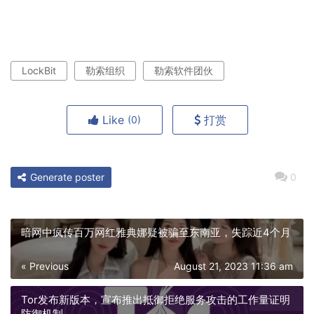
LockBit
勒索组织
勒索软件团伙
Like
打赏
(0)
Generate poster
0
暗网中疯传百万网红雅典娜疑被骗至东南亚，失踪近4个月
« Previous
August 21, 2023 11:36 am
Tor发布新版本，宣布推出抵御拒绝服务攻击的工作量证明
防御机制