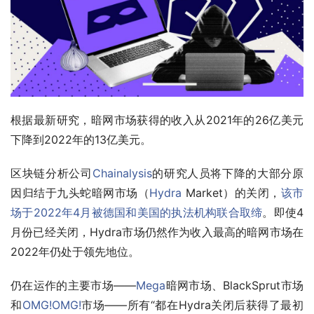
根据最新研究，暗网市场获得的收入从2021年的26亿美元
下降到2022年的13亿美元。
区块链分析公司
Chainalysis
的研究人员将下降的大部分原
因归结于九头蛇暗网市场（
Hydra
 Market）的关闭，
该市
场于2022年4月被德国和美国的执法机构联合取缔
。即使4
月份已经关闭，Hydra市场仍然作为收入最高的暗网市场在
2022年仍处于领先地位。
仍在运作的主要市场——
Mega
暗网市场、BlackSprut市场
和
OMG!OMG!
市场——所有“都在Hydra关闭后获得了最初