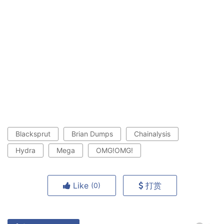
Blacksprut
Brian Dumps
Chainalysis
Hydra
Mega
OMG!OMG!
Like
打赏
(0)