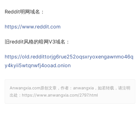
Reddit明网域名：
https://www.reddit.com
旧reddit风格的暗网V3域名：
https://old.reddittorjg6rue252oqsxryoxengawnmo46q
y4kyii5wtqnwfj4ooad.onion
Anwangxia.com原创文章，作者：anwangxia，如若转载，请注明
出处：https://www.anwangxia.com/2797.html