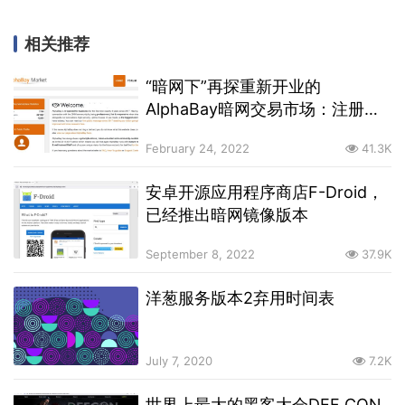
相关推荐
“暗网下”再探重新开业的
AlphaBay暗网交易市场：注册用
户已经达到22万，已超越旧
February 24, 2022
41.3K
AlphaBay市场关闭前的数目
安卓开源应用程序商店F-Droid，
已经推出暗网镜像版本
September 8, 2022
37.9K
洋葱服务版本2弃用时间表
July 7, 2020
7.2K
世界上最大的黑客大会DEF CON