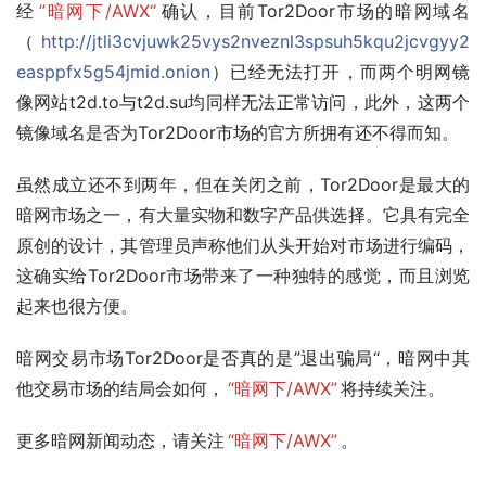
经
”暗网下/AWX“
确认，目前Tor2Door市场的暗网域名
（
http://jtli3cvjuwk25vys2nveznl3spsuh5kqu2jcvgyy2
easppfx5g54jmid.onion
）已经无法打开，而两个明网镜
像网站t2d.to与t2d.su均同样无法正常访问，此外，这两个
镜像域名是否为Tor2Door市场的官方所拥有还不得而知。
虽然成立还不到两年，但在关闭之前，Tor2Door是最大的
暗网市场之一，有大量实物和数字产品供选择。它具有完全
原创的设计，其管理员声称他们从头开始对市场进行编码，
这确实给Tor2Door市场带来了一种独特的感觉，而且浏览
起来也很方便。
暗网交易市场Tor2Door是否真的是”退出骗局“，暗网中其
他交易市场的结局会如何，
“暗网下/AWX”
将持续关注。
更多暗网新闻动态，请关注
“暗网下/AWX”
。