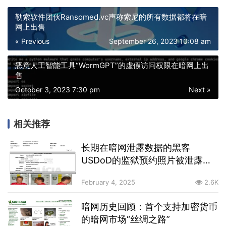
勒索软件团伙Ransomed.vc声称索尼的所有数据都将在暗
网上出售
« Previous
September 26, 2023 10:08 am
恶意人工智能工具“WormGPT”的虚假访问权限在暗网上出
售
October 3, 2023 7:30 pm
Next »
相关推荐
长期在暗网泄露数据的黑客
USDoD的监狱预约照片被泄露，
其于去年10月被巴西警方逮捕
February 4, 2025
2.6K
暗网历史回顾：首个支持加密货币
的暗网市场“丝绸之路”