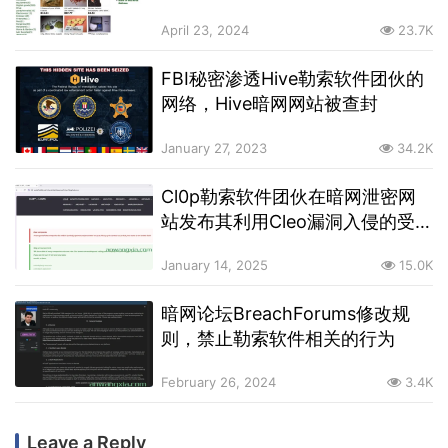
April 23, 2024
23.7K
FBI秘密渗透Hive勒索软件团伙的
网络，Hive暗网网站被查封
January 27, 2023
34.2K
Cl0p勒索软件团伙在暗网泄密网
站发布其利用Cleo漏洞入侵的受
害者名单
January 14, 2025
15.0K
暗网论坛BreachForums修改规
则，禁止勒索软件相关的行为
February 26, 2024
3.4K
Leave a Reply