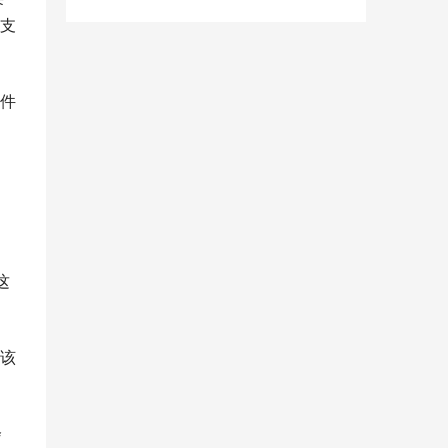
支
件
这
该
会