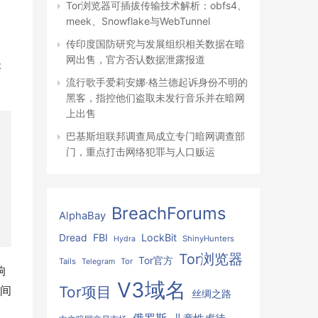
Tor浏览器可插拔传输技术解析：obfs4、
meek、Snowflake与WebTunnel
传印度国防研究与发展组织相关数据在暗
网出售，官方否认数据泄露报道
卖
流行歌手爱莉安娜·格兰德起诉身份不明的
黑客，指控他们盗取未发行音乐并在暗网
上出售
巴基斯坦联邦调查局成立专门暗网调查部
门，重点打击网络犯罪与人口贩运
BreachForums
AlphaBay
FBI
LockBit
Dread
ShinyHunters
Hydra
Tor浏览器
Tor官方
Tails
Tor
Telegram
响
V3域名
Tor项目
期间
丝绸之路