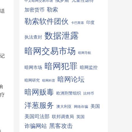
俄罗斯
儿童性虐待
中文暗网交易市场
勒索
加密货币
话
勒索软件团伙
印度
卡巴斯基
数据泄露
执法查封
暗网交易市场
暗网导航
记
暗网犯罪
暗网监控
暗网市场
暗网论坛
暗网研究
暗网科普
响
暗网贩毒
欧洲刑警组织
比特币
疗
洋葱服务
美国
澳大利亚
网络诈骗
美国司法部
联邦调查局
英国
诈骗网站
黑客攻击
类