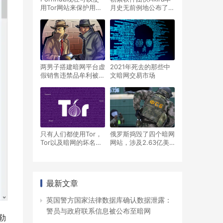
用Tor网站来保护用户
月史无前例地公布了大
的隐私
量受害者数据
两男子搭建暗网平台虚
2021年死去的那些中
假销售违禁品牟利被判
文暗网交易市场
刑
只有人们都使用Tor，
俄罗斯捣毁了四个暗网
Tor以及暗网的坏名声
网站，涉及2.63亿美
才会结束
元的加密货币销售额
最新文章
英国警方国家法律数据库确认数据泄露：
警员与政府联系信息被公布至暗网
勒