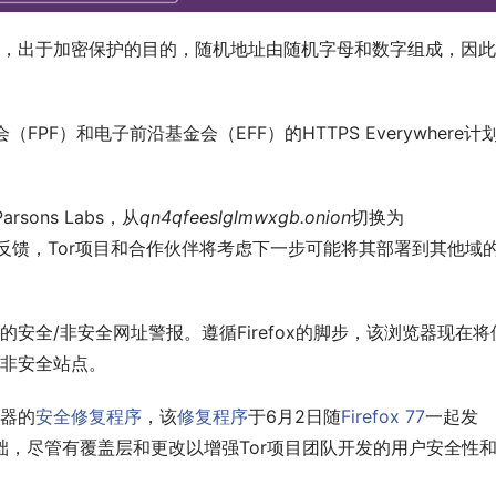
，出于加密保护的目的，随机地址由随机字母和数字组成，因此
PF）和电子前沿基金会（EFF）的HTTPS Everywhere计
 
sons Labs，从
qn4qfeeslglmwxgb.onion
切换为
反馈，Tor项目和合作伙伴将考虑下一步可能将其部署到其他域
安全/非安全网址警报。遵循Firefox的脚步，该浏览器现在将
非安全站点。 
浏览器的
安全修复程序
，该
修复程序
于6月2日随
Firefox 77
一起发
器的基础，尽管有覆盖层和更改以增强Tor项目团队开发的用户安全性