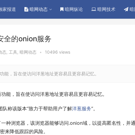
独家报道
暗网动态
暗网纵论
暗网技术
暗
全的onion服务
动态
,
工具
,
暗网动态
•
10496 views
入了新功能，旨在使访问洋葱地址更容易且更容易记忆。
入了新功能，旨在使访问洋葱地址更容易且更容易记忆。 
团队称该版本“致力于帮助用户了解
洋葱服务
”。
提供了一种浏览器，该浏览器能够访问.onion域，以提高匿名性，并
密来降低跟踪的风险。 