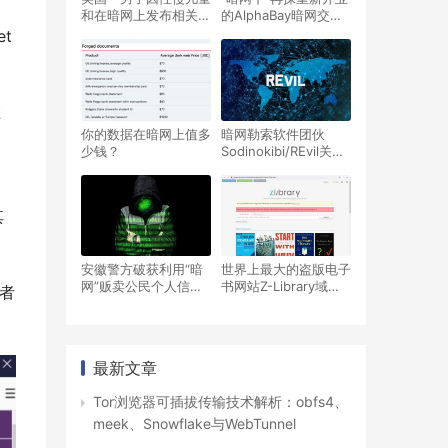
和在暗网上发布相关内
的AlphaBay暗网交易
容被判处40年监禁
市场：注册用户已经达
t
到22万，已超越旧
AlphaBay市场关闭前
的数目
在
你的数据在暗网上值多
暗网勒索软件团伙
少钱？
Sodinokibi/REvil关联
黑客因参与7亿美元勒
索软件计划而被美国判
刑
其
安徽警方破获利用“暗
世界上最大的盗版电子
网”贩卖公民个人信息
书网站Z-Library域名
问者
案 查获信息近1亿条
再次被查封，但是暗网
网站的onion域名可正
常访问
最新文章
Tor浏览器可插拔传输技术解析：obfs4、
meek、Snowflake与WebTunnel