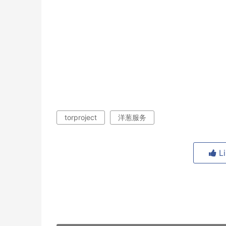
torproject
洋葱服务
L