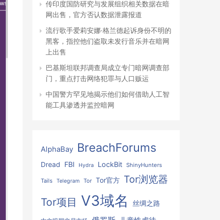
传印度国防研究与发展组织相关数据在暗
网出售，官方否认数据泄露报道
流行歌手爱莉安娜·格兰德起诉身份不明的
黑客，指控他们盗取未发行音乐并在暗网
上出售
巴基斯坦联邦调查局成立专门暗网调查部
门，重点打击网络犯罪与人口贩运
中国警方罕见地揭示他们如何借助人工智
能工具渗透并监控暗网
BreachForums
AlphaBay
FBI
LockBit
Dread
ShinyHunters
Hydra
Tor浏览器
Tor官方
Tails
Tor
Telegram
V3域名
Tor项目
丝绸之路