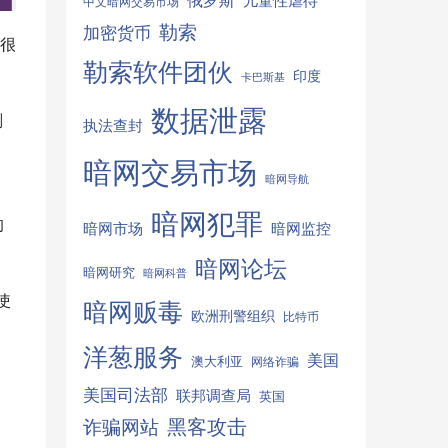
俄罗斯
儿童性虐待
中文暗网交易市场
勒索
加密货币
很
勒索软件团伙
印度
卡巴斯基
数据泄露
划
执法查封
暗网交易市场
暗网导航
暗网犯罪
的
暗网监控
暗网市场
暗网论坛
暗网研究
暗网科普
使
暗网贩毒
欧洲刑警组织
比特币
洋葱服务
美国
澳大利亚
网络诈骗
美国司法部
联邦调查局
英国
和
诈骗网站
黑客攻击