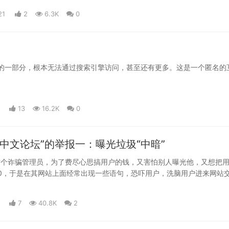
21
2
6.3K
0
的一部分，根本无法通过搜索引擎访问，甚至还有更多。这是一个匿名的
13
16.2K
0
网中文论坛”的举报一：曝光垃圾“中暗”
示，这个诈骗管理员，为了费尽心思搞用户的钱，又害怕别人曝光他，又想把
0，于是在其网站上面经常出现一些语句，恐吓用户，洗脑用户进来网站
到最后最大的诈骗犯、收割者居然是他自己。
7
40.8K
2