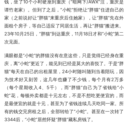
钱，坐了10个小时硬座到重庆（“暗网下/AWX”注，重庆是
谭竹老家）。但到了之后，“小蛇”拒绝让“胖猫”住进自己的
家（之前说好让“胖猫”来重庆后住她家），让“胖猫”先在外
面租个房子，等自己适应了同居生活，再让“胖猫”搬进来。
23年10月25日，“胖猫”到达重庆，11月18日才和“小蛇”第二
次见面。
满眼都是“小蛇”的胖猫没有在意这些，只是觉得已经身在重
庆，离“小蛇”更近了，能见到已经是莫大的喜悦了。于是“胖
猫”每天在自己的出租屋里，24小时随叫随到当着陪玩，因
为技术好又刻苦，这几年也赚了不少钱，每个月有2万多
（每个星期收入4、5千），而“胖猫”自己为了省钱给“小
蛇”花，每顿外卖都是十元左右，不是不想吃更便宜的，而
是最便宜的就是十元，甚至为了省钱连续几天吃同一家。所
有的钱交完房租之后，全部转给了“小蛇”。甚至在一次转了
3344后，“小蛇”居然怀疑“胖猫”藏私房钱了。