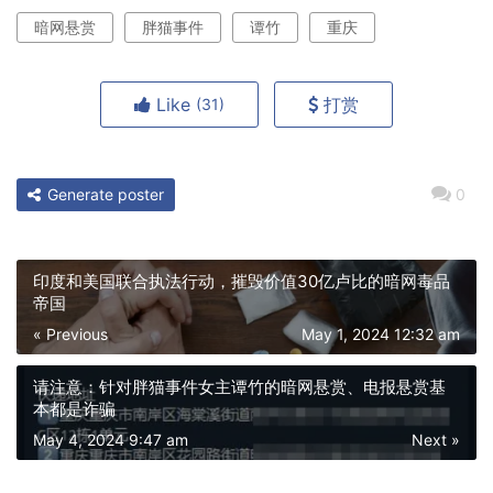
暗网悬赏
胖猫事件
谭竹
重庆
Like
打赏
(31)
Generate poster
0
印度和美国联合执法行动，摧毁价值30亿卢比的暗网毒品
帝国
« Previous
May 1, 2024 12:32 am
请注意：针对胖猫事件女主谭竹的暗网悬赏、电报悬赏基
本都是诈骗
May 4, 2024 9:47 am
Next »