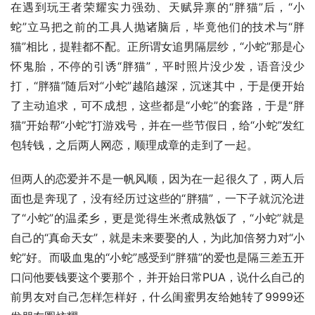
在遇到玩王者荣耀实力强劲、天赋异禀的“胖猫”后，“小
蛇”立马把之前的工具人抛诸脑后，毕竟他们的技术与“胖
猫”相比，提鞋都不配。正所谓女追男隔层纱，“小蛇”那是心
怀鬼胎，不停的引诱“胖猫”，平时照片没少发，语音没少
打，“胖猫”随后对“小蛇”越陷越深，沉迷其中，于是便开始
了主动追求，可不成想，这些都是“小蛇”的套路，于是“胖
猫”开始帮“小蛇”打游戏号，并在一些节假日，给“小蛇”发红
包转钱，之后两人网恋，顺理成章的走到了一起。
但两人的恋爱并不是一帆风顺，因为在一起很久了，两人后
面也是奔现了，没有经历过这些的“胖猫”，一下子就沉沦进
了“小蛇”的温柔乡，更是觉得生米煮成熟饭了，“小蛇”就是
自己的“真命天女”，就是未来要娶的人，为此加倍努力对“小
蛇”好。而吸血鬼的“小蛇”感受到“胖猫”的爱也是隔三差五开
口问他要钱要这个要那个，并开始日常PUA，说什么自己的
前男友对自己怎样怎样好，什么闺蜜男友给她转了9999还