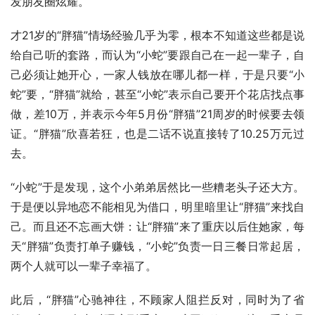
发朋友圈炫耀。
才21岁的“胖猫”情场经验几乎为零，根本不知道这些都是说
给自己听的套路，而认为“小蛇”要跟自己在一起一辈子，自
己必须让她开心，一家人钱放在哪儿都一样，于是只要“小
蛇”要，“胖猫”就给，甚至“小蛇”表示自己要开个花店找点事
做，差10万，并表示今年5月份“胖猫”21周岁的时候要去领
证。“胖猫”欣喜若狂，也是二话不说直接转了10.25万元过
去。
“小蛇”于是发现，这个小弟弟居然比一些糟老头子还大方。
于是便以异地恋不能相见为借口，明里暗里让“胖猫”来找自
己。而且还不忘画大饼：让“胖猫”来了重庆以后住她家，每
天“胖猫”负责打单子赚钱，“小蛇”负责一日三餐日常起居，
两个人就可以一辈子幸福了。
此后，“胖猫”心驰神往，不顾家人阻拦反对，同时为了省