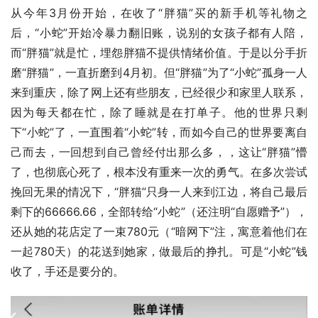
从今年3月份开始，在收了“胖猫”买的新手机等礼物之
后，“小蛇”开始冷暴力翻旧账，说别的女孩子都有人陪，
而“胖猫”就是忙，埋怨胖猫不提供情绪价值。于是以分手折
磨“胖猫”，一直折磨到4月初。但“胖猫”为了“小蛇”孤身一人
来到重庆，除了网上还有些朋友，已经很少和家里人联系，
因为每天都在忙，除了睡就是在打单子。他的世界只剩
下“小蛇”了，一直围着“小蛇”转，而如今自己的世界要离自
己而去，一回想到自己曾经付出那么多，，这让“胖猫”懵
了，也彻底心死了，根本没有重来一次的勇气。在多次尝试
挽回无果的情况下，“胖猫”只身一人来到江边，将自己最后
剩下的66666.66，全部转给“小蛇”（还注明“自愿赠予”），
还从她的花店定了一束780元（“暗网下”注，寓意着他们在
一起780天）的花送到她家，做最后的挣扎。可是“小蛇”钱
收了，手还是要分的。