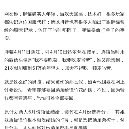
网友称，胖猫确实人年轻，游戏天赋高，技术好，很多玩家
都认识这位国服代打；所以抖音也有很多人晒出了跟胖猫曾
经的聊天记录，佐证了当时那阵子，胖猫拼命打单子的事
实。
胖猫4月11日跳江，可4月10日还依然在接单。胖猫当时用
的微信头像是“我不要吃菜，我要吃麦当劳”，谁又能想到，
21岁就能赚到51万的年轻人，却舍不得吃一顿麦当劳。
就是这么好的男孩，结果被伤的那么深，如今他姐姐在网上
讨要说法，希望能够要回弟弟给谭竹花的钱，不过，因为转
账都写着赠与，恐怕很难全部要回。
原计划两人5月份领证结婚，谭竹在4月份选择分手，其姐
姐质疑谭竹根本就没结婚的打算，就是想把她弟弟榨干，然
后分手，从头到尾对她弟弟都不是真感情。