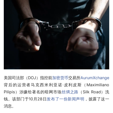
美国司法部（DOJ）指控前
加密货币
交易所
AurumXchange
背后的运营者马克西米利亚诺·皮利皮斯（Maximiliano 
Pilipis）涉嫌给著名的暗网市场
丝绸之路
（Silk Road）洗
钱。该部门于10月28日
发布了一份新闻声明
，披露了这一
消息。