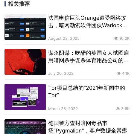
相关推荐
法国电信巨头Orange遭受网络攻
击，暗网勒索软件团伙Warlock将
数据公布在暗网
August 23, 2025
10.2K
谋杀阴谋：吃醋的英国女人试图雇
用暗网杀手谋杀体育用品公司的同
事，因为他们都与老板有染
July 20, 2022
4.1K
Tor项目总结的“2021年新闻中的
Tor”
March 26, 2022
3.6K
德国警方查封暗网毒品市
场“Pygmalion”，客户数据全暴露