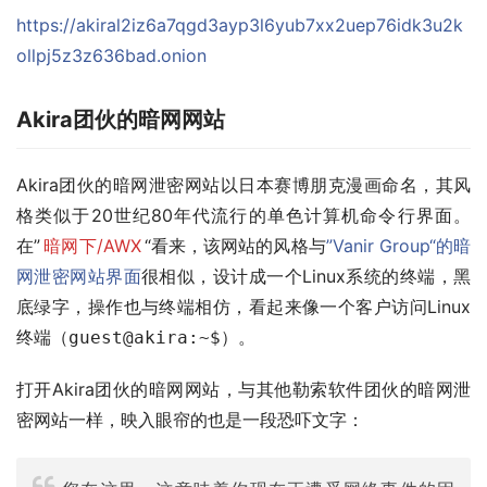
https://akiral2iz6a7qgd3ayp3l6yub7xx2uep76idk3u2k
ollpj5z3z636bad.onion
Akira团伙的暗网网站
Akira团伙的暗网泄密网站以日本赛博朋克漫画命名，其风
格类似于20世纪80年代流行的单色计算机命令行界面。
在”
暗网下/AWX
“看来，该网站的风格与
”Vanir Group“的暗
网泄密网站界面
很相似，设计成一个Linux系统的终端，黑
底绿字，操作也与终端相仿，看起来像一个客户访问Linux
终端（
guest@akira:~$
）。
打开Akira团伙的暗网网站，与其他勒索软件团伙的暗网泄
密网站一样，映入眼帘的也是一段恐吓文字：