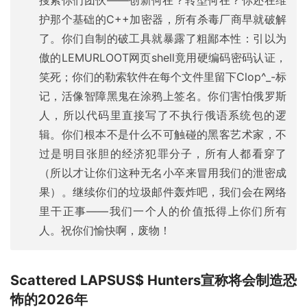
护那个基础的C++加密器，所有杀毒厂商早就破解
了。你们自制的破工具就暴露了粗鄙本性：引以为
傲的LEMURLOOT网页shell竟用硬编码密码认证，
笑死；你们的勒索软件在每个文件里留下Clop^_-标
记，活像智障黑鬼在涂鸦上签名。你们害怕俄罗斯
人，所以代码里直接写了不执行俄语系统包的逻
辑。你们根本不是什么不可触碰的黑客艺术家，不
过是明目张胆的经济犯罪分子，所有人都看穿了
（所以才让你们这种无名小卒来冒用我们的泄密成
果）。继续你们的垃圾邮件轰炸吧，我们会在网络
里干正事——我们一个人的价值抵得上你们所有
人。祝你们愉快啊，废物！
Scattered LAPSUS$ Hunters宣称将会制造恐
怖的2026年