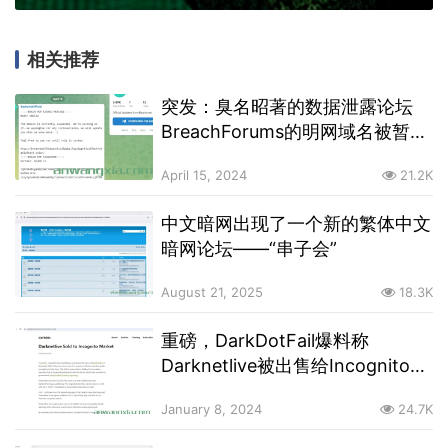
相关推荐
突发：臭名昭著的数据泄露论坛
BreachForums的明网域名被暂停
访问，暗网下访问正常
April 15, 2024
21.2K
中文暗网出现了一个新的繁体中文
暗网论坛——“串子会”
August 21, 2025
18.3K
重磅，DarkDotFail爆料称
Darknetlive被出售给Incognito暗
网市场
January 8, 2024
24.7K