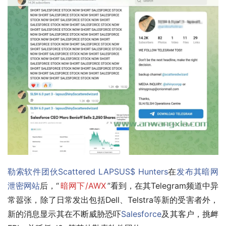
勒索软件团伙
Scattered LAPSUS$ Hunters
在
发布其暗网
泄密网站
后，“
暗网下/AWX
”看到，在其Telegram频道中异
常嚣张，除了日常发出包括Dell、Telstra等新的受害者外，
新的消息显示其在不断威胁恐吓
Salesforce
及其客户，挑衅