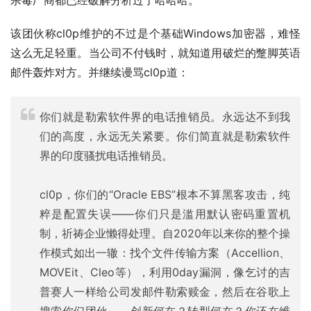
杀毒厂商都已经破解分析过了哈哈哈。
该团伙称cl0p维护的不过是个基础Windows加密器，难怪
这么无足轻重。当公司不付钱时，就知道用破烂的蹩脚英语
邮件轰炸对方。并继续谩骂cl0p道：
你们就是勒索软件界的电话推销员。永远达不到我
们的高度，永远无关紧要。你们简直就是勒索软件
界的印度骚扰电话推销员。
cl0p，你们的“Oracle EBS”根本不算黑客攻击，纯
粹是配置失误——你们只是滥用默认密码重置机
制，祈祷企业懒得处理。自2020年以来你的整个操
作模式如出一辙：找个文件传输方案（Accellion、
MOVEit、Cleo等），利用0day漏洞，像乞讨的吉
普赛人一样给公司发邮件勒索赎金，然后在谷歌上
搜索你们团伙——创新何在？转型何在？你还在维