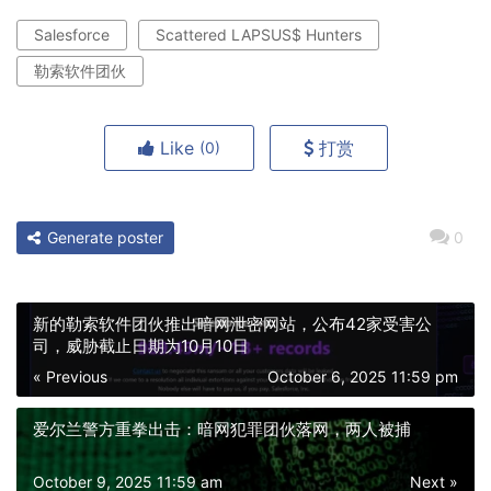
Salesforce
Scattered LAPSUS$ Hunters
勒索软件团伙
Like
打赏
(0)
Generate poster
0
新的勒索软件团伙推出暗网泄密网站，公布42家受害公
司，威胁截止日期为10月10日
« Previous
October 6, 2025 11:59 pm
爱尔兰警方重拳出击：暗网犯罪团伙落网，两人被捕
October 9, 2025 11:59 am
Next »