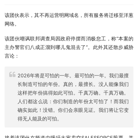
该团伙表示，其不再运营明网域名，所有服务将迁移至洋葱
网络。
该团伙嘲讽联邦调查局因政府停摆而消极怠工，称“本案的
主办警官们八成正溜到哪儿鬼混去了”。此外其还散步威胁
言论：
2026年将是可怕的一年。最可怕的一年。我们最擅
长制造可怕的年份。真的，最擅长。没人能像我们
这样把年份搞得如此可怕。千真万确。千真万确。
人们都这么说：你们制造的年份太可怕了！而我们
确实如此！没错。你们会亲眼见证。我们将让它变
得无人能及的可怕。
接着该团伙在频道中呼吁大家卖空SALESFORCE股票，并