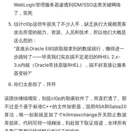
WebLogic管理服务器渗透到IDM/SSO这类关键网络
了，笑死
估计cl0p这些年损失了不少人手，缺乏执行大规模黑客
攻击所需的能力、资源、人员和技术，所以他们大概是
这么想的：
“直接从Oracle EBS抓取能拿到的数据就行，懒得进一
步跳转了——毕竟我们实在搞不定老旧的RHEL 2.x-
3.x内核（Oracle常挂原版RHEL），搞不好直接让服务
器变砖?”
你们太差劲了，拜拜
该团伙继续嘲笑，别提cl0p的勒索软件了，简直烂透了。那
不过是个基于标准C++的文件加密器，混用RSA和Salsa20
算法，唯一创新就是加了个killmsexchange开关防止数据
库损坏。代码写得一塌糊涂，到处留下取证痕迹，全球所有