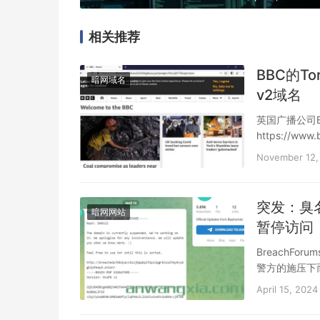
相关推荐
BBC的T
暗网域名
v2域名
英国广播公司B
https://www
n，请添加书
November 12,
突发：臭名
暗网网站
暂停访问
BreachForu
警方的施压下而
April 15, 2024