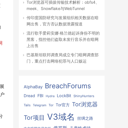
Tor浏览器可插拔传输技术解析：obfs4、
交
meek、Snowflake与WebTunnel
传印度国防研究与发展组织相关数据在暗
网出售，官方否认数据泄露报道
的
流行歌手爱莉安娜·格兰德起诉身份不明的
黑客，指控他们盗取未发行音乐并在暗网
网
上出售
巴基斯坦联邦调查局成立专门暗网调查部
门，重点打击网络犯罪与人口贩运
BreachForums
展
AlphaBay
户
FBI
LockBit
Dread
ShinyHunters
Hydra
Tor浏览器
Tor官方
Tails
Tor
Telegram
V3域名
分
Tor项目
丝绸之路