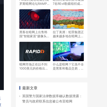
罗斯暗网论坛RAMP，
7名REvil勒索组织成
勒索软件团伙作鸟兽散
员，他们涉嫌攻击
7000余家公司并通过
暗网进行勒索
黑客在暗网上出售韩
拉丁美洲：犯罪集团正
国“智能家居”摄像头的
越来越多地在暗网上销
性爱片段
售毒品和阿片类药物
暗网市场正在以不到
什么是暗网？它虽不全
1000美元的价格出售
是黑客和毒品交易，但
企业网络的初始访问权
有很多这样的东西
限
最新文章
英国警方国家法律数据库确认数据泄露：
然
警员与政府联系信息被公布至暗网
查