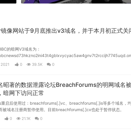
or镜像网站于9月底推出v3域名，并于本月初正式关
BC的暗网V3域名为：
.bbcnewsd73hkzno2ini43t4gblxvycyac5aw4gnv7t2rccijh7745uqd.on
签。
 2021
0
39.5K
0
昭著的数据泄露论坛BreachForums的明网域名
，暗网下访问正常
ms重启后使用过：breachforums[.]vc、breachforums[.]is等多个域名，
被域名注册商暂停使用。目前breachforums[.]cx也处于暂停状态。
0
21.1K
0