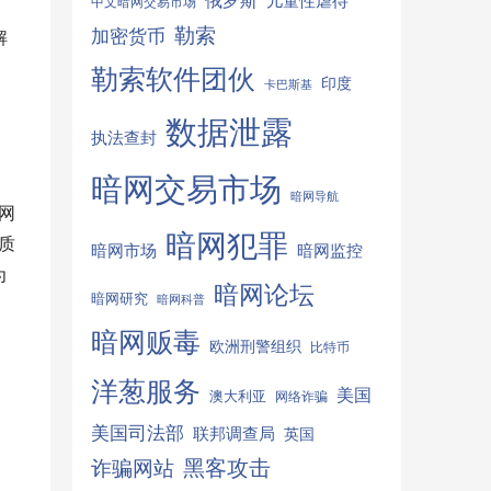
俄罗斯
儿童性虐待
中文暗网交易市场
勒索
加密货币
解
勒索软件团伙
印度
卡巴斯基
数据泄露
执法查封
暗网交易市场
暗网导航
网
暗网犯罪
质
暗网监控
暗网市场
为
暗网论坛
暗网研究
暗网科普
暗网贩毒
欧洲刑警组织
比特币
洋葱服务
美国
澳大利亚
网络诈骗
美国司法部
联邦调查局
英国
诈骗网站
黑客攻击