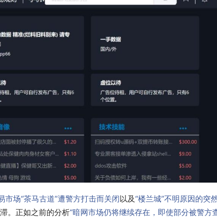
易市场
“茶马古道”遭警方打击而关闭
以及
“楼兰城”不明原因的突
滞。正如之前的分析
“暗网市场仍将继续存在，即使部分被警方