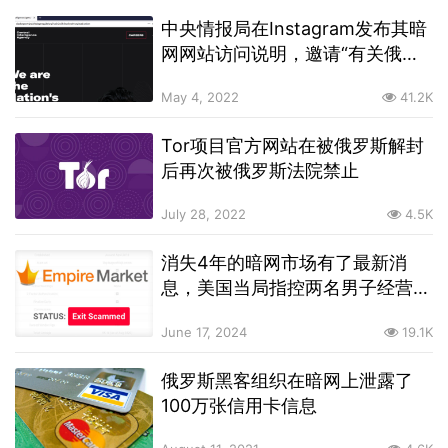
中央情报局在Instagram发布其暗
网网站访问说明，邀请“有关俄罗
斯人”通过暗网联系
May 4, 2022
41.2K
Tor项目官方网站在被俄罗斯解封
后再次被俄罗斯法院禁止
July 28, 2022
4.5K
消失4年的暗网市场有了最新消
息，美国当局指控两名男子经营暗
网市场Empire Market
June 17, 2024
19.1K
俄罗斯黑客组织在暗网上泄露了
100万张信用卡信息