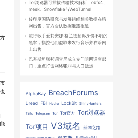
Tor浏览器可插拔传输技术解析：obfs4、
meek、Snowflake与WebTunnel
传印度国防研究与发展组织相关数据在暗
网出售，官方否认数据泄露报道
、
流行歌手爱莉安娜·格兰德起诉身份不明的
方
黑客，指控他们盗取未发行音乐并在暗网
上出售
巴基斯坦联邦调查局成立专门暗网调查部
门，重点打击网络犯罪与人口贩运
市
BreachForums
也
AlphaBay
FBI
LockBit
Dread
ShinyHunters
Hydra
Tor浏览器
Tor官方
Tails
Tor
Telegram
的
V3域名
能
Tor项目
丝绸之路