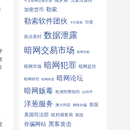
俄罗斯
儿童性虐待
中文暗网交易市场
勒索
基
加密货币
勒索软件团伙
印度
卡巴斯基
数据泄露
执法查封
暗网交易市场
子
暗网导航
资
暗网犯罪
暗网监控
暗网市场
采
暗网论坛
暗网研究
暗网科普
暗网贩毒
欧洲刑警组织
比特币
洋葱服务
美国
澳大利亚
网络诈骗
美国司法部
联邦调查局
英国
诈骗网站
黑客攻击
定