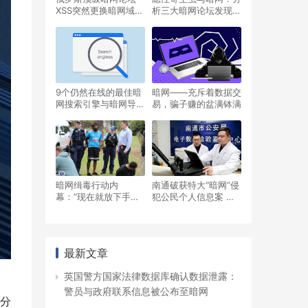
XSS突然更换暗网域名
析三大暗网论坛发现诈
与明网域名
骗者居然对自己人下手
9个仍然在线的最佳暗
暗网——充斥着数据交
网搜索引擎与暗网导
易，骗子赚的盆满钵满
航，适用于Tor浏览器
（2022）
暗网缉毒行动内
南通破获特大“暗网”侵
幕：“现在就放下手
犯公民个人信息案 查
机，放下笔记本电脑”
获5000万条数据
最新文章
英国警方国家法律数据库确认数据泄露：
警员与政府联系信息被公布至暗网
分