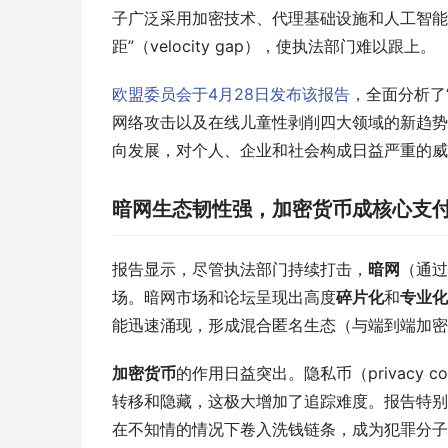
子广泛采用加密技术、代理基础设施和人工智能
距”（velocity gap），使执法部门难以跟上。
欧盟委员会于4月28日发布该报告
，全面分析了“网
网络攻击以及在线儿童性剥削四大领域的新趋势
向发展，对个人、企业和社会构成日益严重的威
暗网生态韧性强，加密货币成核心支
报告显示，尽管执法部门持续打击，
暗网
（通过
场。暗网市场和论坛呈现出高度
碎片化
和
专业化
能迅速涌现，形成混合匿名生态（与端到端加密
加密货币
的作用日益突出。隐私币（privacy
转移和隐藏，这极大增加了追踪难度。报告特别
在不知情的情况下卷入洗钱链条，成为犯罪分子