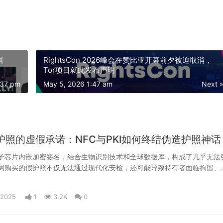
国
RightsCon 2026峰会在赞比亚开幕前夕被迫取消，
Tor项目就此发布声明
:37 pm
May 5, 2026 1:47 am
Next 
护照的虚假承诺：NFC与PKI如何终结伪造护照神话
子芯片内嵌加密签名，结合生物识别技术和全球数据库，构成了几乎无法
网购买的假护照不仅无法通过现代化安检，还可能导致持有者面临拘留、
境禁令。
 2025
1
3.2K
0