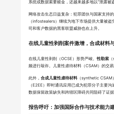
系统或数据索要赎金，还越来越多地以“泄露被
网络攻击生态日益复杂：犯罪团伙与国家支持的
（infostealers）继续为地下市场提供大
司和客户数据的黑客联盟威胁也在上升。
在线儿童性剥削案件激增，合成材料
在线儿童性剥削（OCSE）形势严峻。
性勒索
（
频进行敲诈。儿童性虐待材料（CSAM）的交
此外，
合成儿童性虐待材料
（synthetic
（E2EE）即时通讯应用已成为犯罪分子主要
数据保留政策缺失和跨辖区障碍共同阻碍了证据
报告呼吁：加强国际合作与技术能力