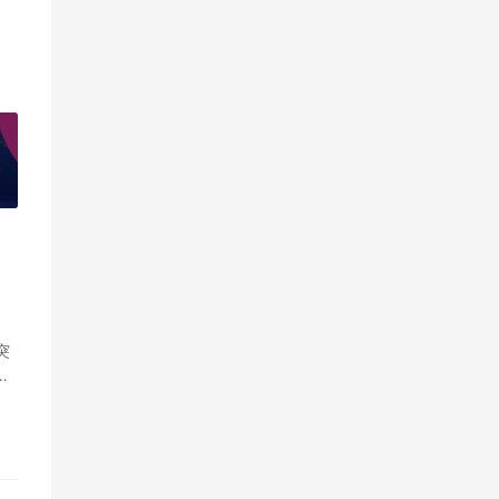
»
突
起