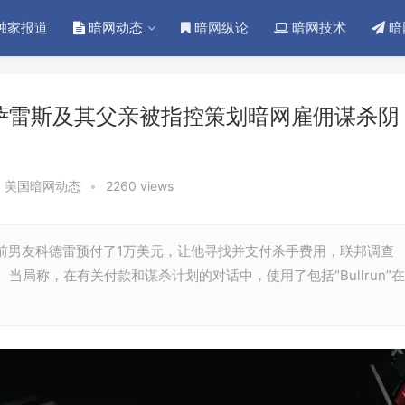
独家报道
暗网动态
暗网纵论
暗网技术
暗
·冈萨雷斯及其父亲被指控策划暗网雇佣谋杀阴
,
美国暗网动态
•
2260 views
的前男友科德雷预付了1万美元，让他寻找并支付杀手费用，联邦调查
局称，在有关付款和谋杀计划的对话中，使用了包括“Bullrun”在