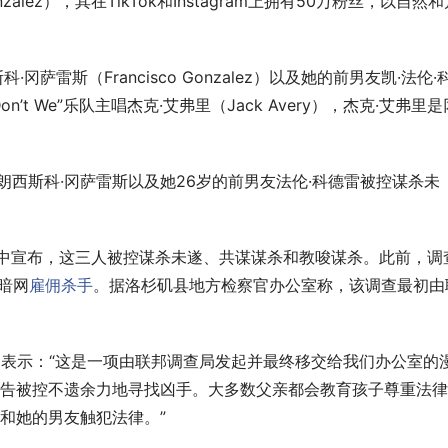
Gonzalez），其在TikTok和Instagram上拥有50万粉丝，以自然
萨雷斯（Francisco Gonzalez）以及她的前男友凯·法伦·
 Don’t We”乐队主唱杰克·艾弗里（Jack Avery），杰克·艾弗里是
弗朗西斯科·冈萨雷斯以及她26岁的前男友法伦·科德雷被控谋杀未
稿中宣布，这三人被控谋杀未遂、共谋谋杀和教唆谋杀。此前，调
过暗网
雇佣杀手
。据洛杉矶县地方检察官办公室称，该调查最初由
中表示：“这是一项由联邦调查局发起并最终移交给我们办公室的
告被控不遗余力地寻找凶手。大多数父亲都会教育孩子尊重法律
和她的男友触犯法律。”