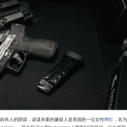
凶杀人的阴谋，该谋杀案的嫌疑人是美国的一位女性
网红
，名为