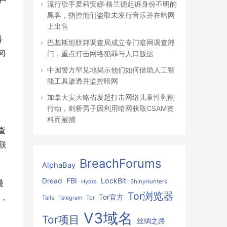
和户
流行歌手爱莉安娜·格兰德起诉身份不明的
黑客，指控他们盗取未发行音乐并在暗网
上出售
科
巴基斯坦联邦调查局成立专门暗网调查部
冈
门，重点打击网络犯罪与人口贩运
中国警方罕见地揭示他们如何借助人工智
能工具渗透并监控暗网
加拿大安大略省发起打击网络儿童性剥削
行动，剑桥男子因利用暗网获取CSAM资
料而被捕
查
联
BreachForums
AlphaBay
FBI
LockBit
Dread
ShinyHunters
Hydra
漫
Tor浏览器
，
Tor官方
Tails
Tor
Telegram
V3域名
Tor项目
丝绸之路