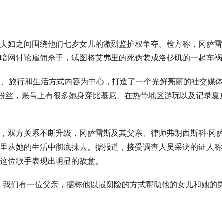
夫妇之间围绕他们七岁女儿的激烈监护权争夺。检方称，冈萨雷
暗网讨论雇佣杀手，试图将艾弗里的死伪装成洛杉矶的一起车祸
、冲浪、旅行和生活方式内容为中心，打造了一个光鲜亮丽的社交媒
数十万粉丝，账号上有很多她身穿比基尼、在热带地区游玩以及记录夏
，双方关系不断升级，冈萨雷斯及其父亲、律师弗朗西斯科·冈
里从她的生活中彻底抹去。据报道，接受调查人员采访的证人称
这位歌手表现出明显的敌意。
，我们有一位父亲，据称他以最阴险的方式帮助他的女儿和她的