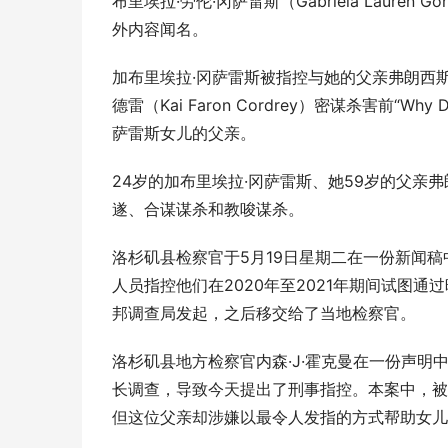
布里埃拉·劳伦·冈萨雷斯（Gabriela Lauren 
外内容闻名。
加布里埃拉·冈萨雷斯被指控与她的父亲弗朗西斯科·冈
德雷（Kai Faron Cordrey）密谋杀害前“Why
萨雷斯女儿的父亲。
24岁的加布里埃拉·冈萨雷斯、她59岁的父亲
遂、合谋谋杀和教唆谋杀。
洛杉矶县检察官于5月19日星期二在一份新闻
人员指控他们在2020年至2021年期间试图通
邦调查局发起，之后移交给了当地检察官。
洛杉矶县地方检察官内森·J·霍克曼在一份声明
长调查，导致今天提出了刑事指控。本案中，被
但这位父亲却涉嫌以最令人发指的方式帮助女儿