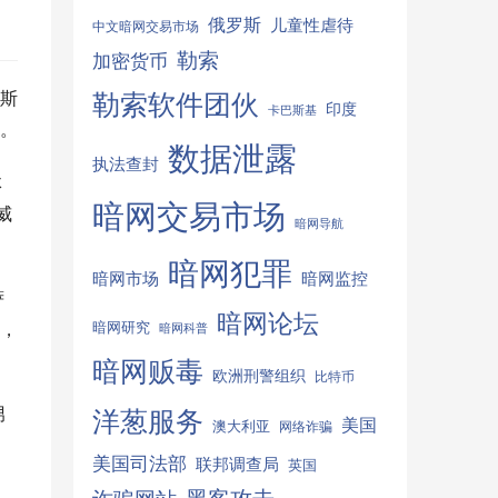
俄罗斯
儿童性虐待
中文暗网交易市场
勒索
加密货币
勒索软件团伙
斯
印度
卡巴斯基
。
数据泄露
执法查封
体
暗网交易市场
威
暗网导航
暗网犯罪
暗网监控
暗网市场
萨
暗网论坛
暗网研究
，
暗网科普
暗网贩毒
欧洲刑警组织
比特币
男
洋葱服务
美国
澳大利亚
网络诈骗
美国司法部
联邦调查局
英国