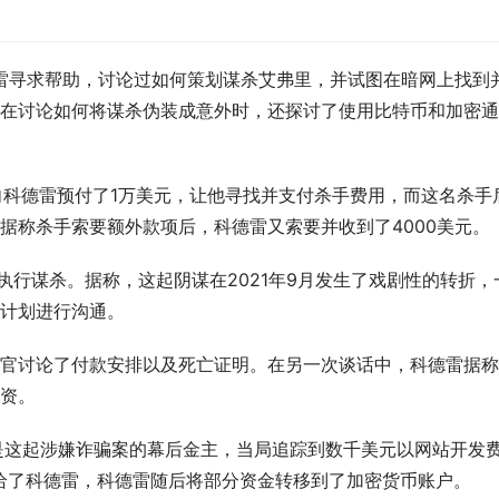
德雷寻求帮助，讨论过如何策划谋杀艾弗里，并试图在暗网上找到
在讨论如何将谋杀伪装成意外时，还探讨了使用比特币和加密通
斯向科德雷预付了1万美元，让他寻找并支付杀手费用，而这名杀手
据称杀手索要额外款项后，科德雷又索要并收到了4000美元。
执行谋杀。据称，这起阴谋在2021年9月发生了戏剧性的转折，
计划进行沟通。
官讨论了付款安排以及死亡证明。在另一次谈话中，科德雷据称
资。
是这起涉嫌诈骗案的幕后金主，当局追踪到数千美元以网站开发
给了科德雷，科德雷随后将部分资金转移到了加密货币账户。