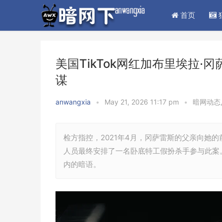
首页
美国TikTok网红加布里埃拉
谋
anwangxia
•
May 21, 2026 11:17 pm
•
暗网动态
检方指控，2021年4月，冈萨雷斯的父亲向她
人员最终安排了一名卧底特工假扮杀手参与此案。当
内的暗语。