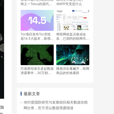
商之一Telus的源代码
XMPP究竟是什么
和员工信息在暗网论坛
上出售，Telus表示正
在调查
Tor项目发布Tor浏览
将暗网收益兑换成金
器14.5大版本，新增
条，已倒闭的暗网市场
Android连接助手与三
Dream Market的主要
种语言支持
管理员在美国被控12
项洗钱罪名
巴基斯坦发生多起数据
随着供应量飙升，暗网
泄露事件，30万朝圣
商品的价格暴跌
者个人信息在暗网上泄
露
最新文章
传印度国防研究与发展组织相关数据在暗
加
网出售，官方否认数据泄露报道