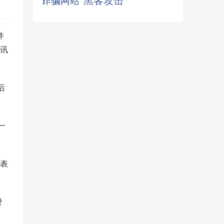
诈骗网站
黑客攻击
并
讯
后
一
表
费