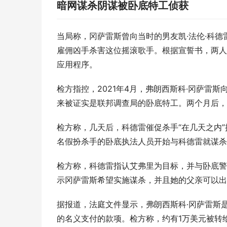
暗网谋杀阴谋被卧底特工侦获
当局称，冈萨雷斯曾向当时的男友凯·法伦·科
雇佣凶手杀害这位摇滚歌手。根据宣誓书，两人
应用程序。
检方指控，2021年4月，弗朗西斯科·冈萨雷
来被证实是联邦调查局的卧底特工。两个月后，
检方称，几天后，科德雷催促杀手“在几天之内”
名假扮杀手的卧底执法人员开始与科德雷就谋杀
检方称，科德雷指认艾弗里为目标，并与卧底警
示冈萨雷斯希望实施谋杀，并且她的父亲可以出
据报道，法庭文件显示，弗朗西斯科·冈萨雷斯
的名义支付的款项。检方称，约有1万美元被转