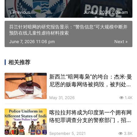
« Previous
June 3, 2026 2:09 am
芬兰针对暗网的研究报告显示：”警告信息“可大规模中断并
预防在线儿童性虐待材料搜索
June 7, 2026 11:06 pm
Next »
相关推荐
新西兰“暗网毒枭”的垮台：杰米·曼
尼恩的贩毒网络被捣毁，被判处12
年监禁
May 31, 2026
1.4K
喀拉拉邦将成为印度第一个拥有网
络犯罪调查分支的警察部门，招募
技术专家针对暗网出手
September 5, 2021
3.8K