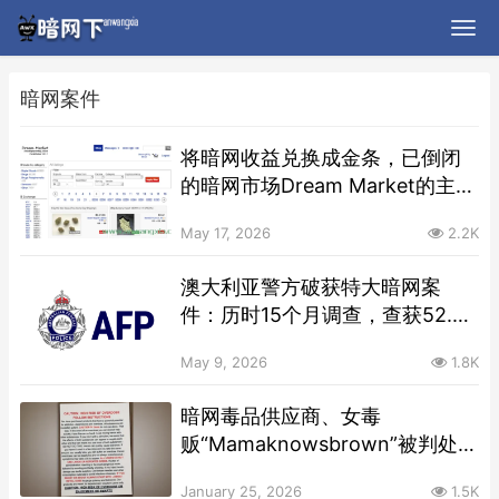
暗网案件
将暗网收益兑换成金条，已倒闭
的暗网市场Dream Market的主要
管理员在美国被控12项洗钱罪名
May 17, 2026
2.2K
澳大利亚警方破获特大暗网案
件：历时15个月调查，查获52.3
枚比特币
May 9, 2026
1.8K
暗网毒品供应商、女毒
贩“Mamaknowsbrown”被判处
15年监禁
January 25, 2026
1.5K