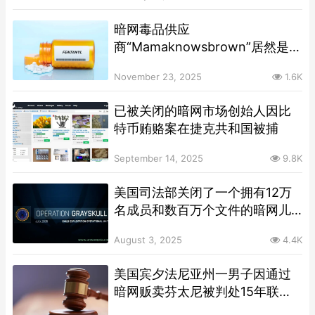
暗网毒品供应
商“Mamaknowsbrown”居然是一
名女子，其在毒品分销案件中被
November 23, 2025
1.6K
定罪
已被关闭的暗网市场创始人因比
特币贿赂案在捷克共和国被捕
September 14, 2025
9.8K
美国司法部关闭了一个拥有12万
名成员和数百万个文件的暗网儿
童色情网站
August 3, 2025
4.4K
美国宾夕法尼亚州一男子因通过
暗网贩卖芬太尼被判处15年联邦
监禁