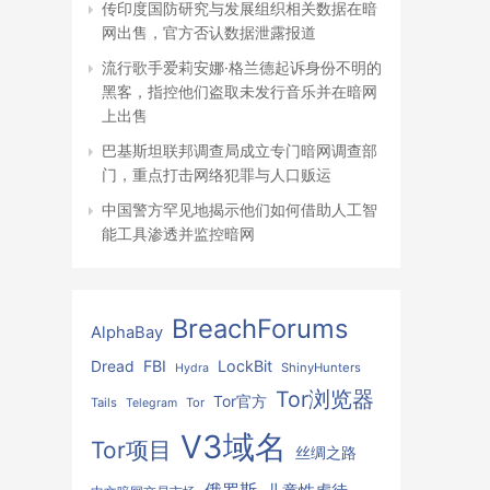
传印度国防研究与发展组织相关数据在暗
网出售，官方否认数据泄露报道
流行歌手爱莉安娜·格兰德起诉身份不明的
黑客，指控他们盗取未发行音乐并在暗网
上出售
巴基斯坦联邦调查局成立专门暗网调查部
门，重点打击网络犯罪与人口贩运
中国警方罕见地揭示他们如何借助人工智
能工具渗透并监控暗网
BreachForums
AlphaBay
FBI
LockBit
Dread
ShinyHunters
Hydra
Tor浏览器
Tor官方
Tails
Tor
Telegram
V3域名
Tor项目
丝绸之路