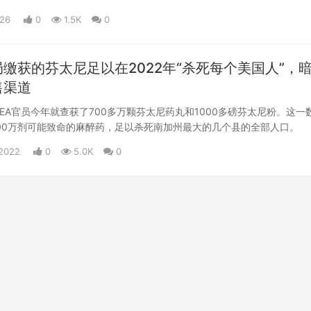
026
0
1.5K
0
缴获的芬太尼足以在2022年“杀死每个美国人”，
售渠道
EA官员今年就查获了700多万颗芬太尼药丸和1000多磅芬太尼粉。这一
00万剂可能致命的麻醉药，足以杀死南加州最大的几个县的全部人口。
2022
0
5.0K
0