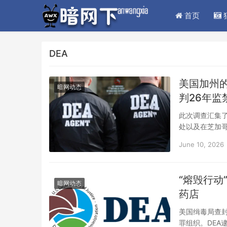
首页
DEA
美国加州的
暗网动态
判26年监
此次调查汇集
处以及在芝加
地分销危险毒
June 10, 2026
“熔毁行
暗网动态
药店
美国缉毒局查
罪组织。DE