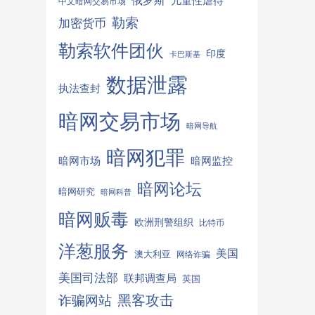
俄罗斯
儿童性虐待
中文暗网交易市场
勒索
加密货币
勒索软件团伙
印度
卡巴斯基
数据泄露
执法查封
暗网交易市场
暗网导航
暗网犯罪
暗网监控
暗网市场
暗网论坛
暗网研究
暗网科普
暗网贩毒
欧洲刑警组织
比特币
洋葱服务
美国
澳大利亚
网络诈骗
美国司法部
联邦调查局
英国
诈骗网站
黑客攻击