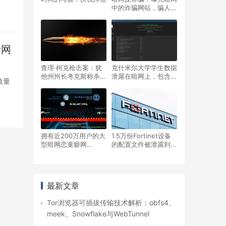
中的诈骗网站，骗人的
暗网市场”DarkFox”
暗网
查理·柯克枪击案：犹
克什米尔大学学生数据
他州州长考克斯称杀手
泄露在暗网上，包含电
数量
罗宾逊或是在暗网里被
话号码、邮箱地址等，
极端主义所影响
学校已经回应
拥有近200万用户的大
1.5万份Fortinet设备
型暗网恋童癖网
的配置文件被泄露到暗
站“Kidflix”被欧洲刑警
网论坛BreachForums
组织捣毁
上
最新文章
Tor浏览器可插拔传输技术解析：obfs4、
meek、Snowflake与WebTunnel