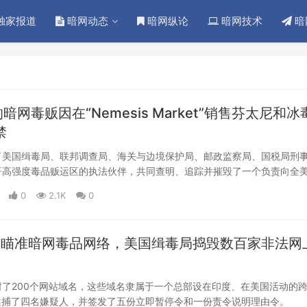
独家报道
暗网动态
暗网纵论
暗网技术
暗
暗网毒贩因在“Nemesis Market”销售芬太尼和冰
禁
了美国缉毒局、联邦调查局、海关与边境保护局、邮政监察局、国税局刑
哥高强度毒品贩运区的执法伙伴，共同查明、追踪并摧毁了一个负责向全
品暗网毒品贩运网络。此案凸显了国际执法机构打击暗网毒品交易的决心
0
2.1K
0
动”瞄准暗网毒品网络，美国缉毒局捣毁数百家非法网
封了200个网站域名，这些域名隶属于一个总部设在印度、在美国活动的
A逮捕了四名嫌疑人，并签发了五份立即暂停令和一份责令说明理由令。