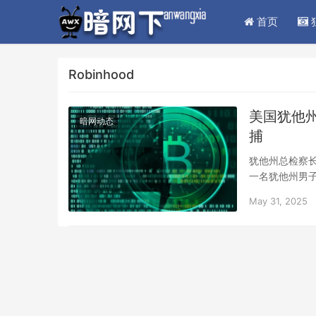
首页
Robinhood
美国犹他
暗网动态
捕
犹他州总检察
一名犹他州男
May 31, 2025