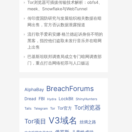
Tor浏览器可插拔传输技术解析：obfs4、
meek、Snowflake与WebTunnel
传印度国防研究与发展组织相关数据在暗
网出售，官方否认数据泄露报道
流行歌手爱莉安娜·格兰德起诉身份不明的
黑客，指控他们盗取未发行音乐并在暗网
上出售
巴基斯坦联邦调查局成立专门暗网调查部
门，重点打击网络犯罪与人口贩运
BreachForums
AlphaBay
FBI
LockBit
Dread
ShinyHunters
Hydra
Tor浏览器
Tor官方
Tails
Tor
Telegram
V3域名
Tor项目
丝绸之路