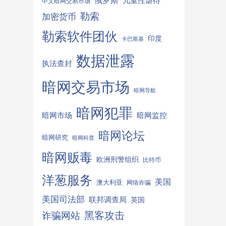
俄罗斯
儿童性虐待
中文暗网交易市场
勒索
加密货币
勒索软件团伙
印度
卡巴斯基
数据泄露
执法查封
暗网交易市场
暗网导航
暗网犯罪
暗网监控
暗网市场
暗网论坛
暗网研究
暗网科普
暗网贩毒
欧洲刑警组织
比特币
洋葱服务
美国
澳大利亚
网络诈骗
美国司法部
联邦调查局
英国
诈骗网站
黑客攻击