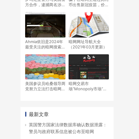
方合作，逮捕两名涉嫌
币出售新冠疫苗，价值
运营雇佣杀人暗网网站
1000美元
的犯罪嫌疑人
Ahmia依旧是2024年
暗网网址导航大全
最受关注的暗网搜索引
（2021年03月更新）
擎
美国参议员哈桑领导两
暗网交易市
党努力立法打击暗网贩
场”Monopoly市场“的
毒活动
运营者被引渡到美国，
FBI是如何找到他的？
最新文章
英国警方国家法律数据库确认数据泄露：
警员与政府联系信息被公布至暗网