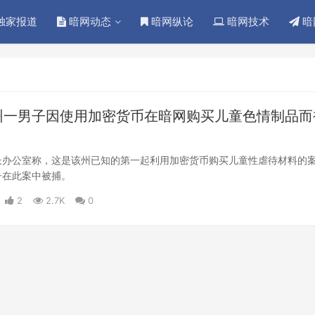
独家报道
暗网动态
暗网纵论
暗网技术
暗
州一男子因使用加密货币在暗网购买儿童色情制品而
长办公室称，这是该州已知的第一起利用加密货币购买儿童性虐待材料的
子在此案中被捕。
2
2.7K
0