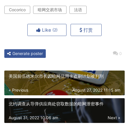
Cocorico
暗网交易市场
法语
Like
打赏
(2)
Generate poster
0
美国前伍德米尔市长因暗网信用卡盗刷计划被判刑
« Previous
August 27, 2022 11:15 am
北约调查从导弹供应商处窃取数据的暗网泄密事件
August 31, 2022 10:06 am
Next »