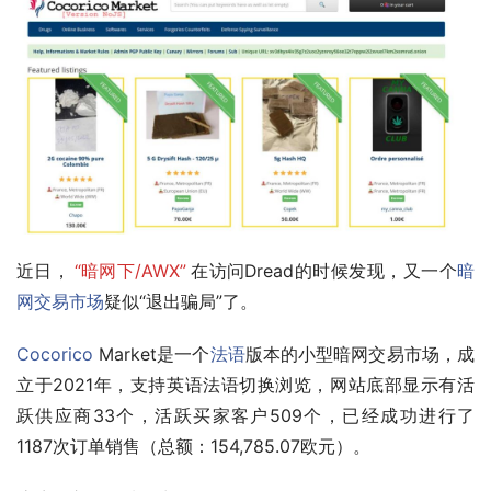
近日，
“暗网下/AWX”
在访问Dread的时候发现，又一个
暗
网交易市场
疑似“退出骗局”了。
Cocorico
 Market是一个
法语
版本的小型暗网交易市场，成
立于2021年，支持英语法语切换浏览，网站底部显示有活
跃供应商33个，活跃买家客户509个，已经成功进行了
1187次订单销售（总额：154,785.07欧元）。