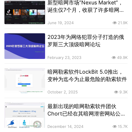
新型暗网市场”Nexus Market“，
诞生仅7个月，收获了许多暗网用
户
June 19, 2024
21.9K
2023年为网络犯罪分子打造的俄
罗斯三大顶级暗网论坛
February 23, 2023
49.9K
暗网勒索软件LockBit 5.0推出，
变种为迄今为止最危险的勒索软件
October 2, 2025
9.3K
最新出现的暗网勒索软件团伙
Chort已经在其暗网泄密网站公布
了7个受害者
December 14, 2024
15.7K