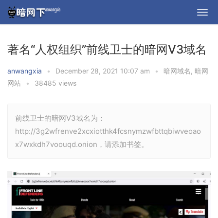
著名“人权组织”前线卫士的暗网V3域名
anwangxia
•
December 28, 2021 10:07 am
•
暗网域名
,
暗网
网站
•
38485 views
前线卫士的暗网V3域名为：
http://3g2wfrenve2xcxiotthk4fcsnymzwfbttqbiwveoao
x7wxkdh7voouqd.onion，请添加书签。