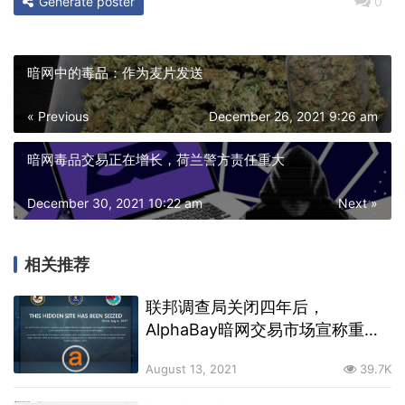
Generate poster
0
暗网中的毒品：作为麦片发送
« Previous
December 26, 2021 9:26 am
暗网毒品交易正在增长，荷兰警方责任重大
December 30, 2021 10:22 am
Next »
相关推荐
联邦调查局关闭四年后，
AlphaBay暗网交易市场宣称重新
开始营业
August 13, 2021
39.7K