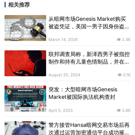
相关推荐
从暗网市场Genesis Market购买
被盗凭证，美国一男子因身份盗窃
罪被判处5年监禁
March 14, 2026
2.4K
联邦调查局称，新泽西男子被指控
制作和持有儿童色情制品，并在暗
网上发布
August 25, 2024
3.1K
突发：大型暗网市场Genesis
Market被国际执法机构查封
April 5, 2023
3.8K
警方接管Hansa暗网交易市场后再
次通过运营加密通信平台成功摧毁