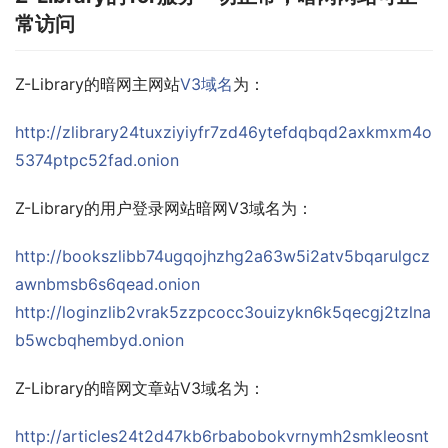
常访问
Z-Library的暗网主网站
V3域名
为：
http://zlibrary24tuxziyiyfr7zd46ytefdqbqd2axkmxm4o
5374ptpc52fad.onion
Z-Library的用户登录网站暗网V3域名为：
http://bookszlibb74ugqojhzhg2a63w5i2atv5bqarulgcz
awnbmsb6s6qead.onion
http://loginzlib2vrak5zzpcocc3ouizykn6k5qecgj2tzlna
b5wcbqhembyd.onion
Z-Library的暗网文章站V3域名为：
http://articles24t2d47kb6rbabobokvrnymh2smkleosnt