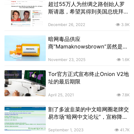
超过55万人为丝绸之路创始人罗
斯请愿，希望其得到美国总统拜登
的特赦
December 26, 2022
3.9K
暗网毒品供应
商“Mamaknowsbrown”居然是一
名女子，其在毒品分销案件中被定
November 23, 2025
1.6K
罪
Tor官方正式宣布终止Onion V2地
址的最后期限
April 25, 2021
7.8K
割了多波韭菜的中文暗网圈老牌交
易市场“暗网中文论坛”，宣称降低
手续费和广告费
September 1, 2023
41.7K