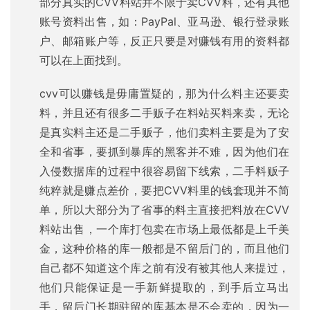
部分真实的CVV料站并不限于卖CVV料，还有其他
账号资料出售，如：PayPal、亚马逊、银行登录账
户、邮箱账户等，反正只要是对赚钱有用的资料都
可以在上面找到。
cvv可以赚钱是毋庸置疑的，那为什么料主还要卖
料，并且还有很多二手贩子在料站买料来卖，无论
是真实料主还是二手贩子，他们卖料主要是为了安
全和省事，要抓到暴库的黑客并不难，因为他们在
入侵数据库的过程中很容易留下线索，二手料贩子
纯粹就是赚点差价，要把CVV料里的钱套现并不简
单，所以大部分为了省事的料主直接把料放在CVV
料站出售，一个库打包卖在市场上最低都是上千美
金，这种价格的库一般都是不留后门的，而且他们
自己都不知道这个库之前有没有被其他人来提过，
他们只能保证是一手新鲜提取的，到手后立马出
手，留后门长期驻留的库基本是不会卖的，因为一