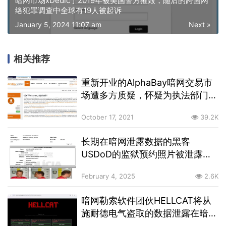
暗网市场xDedic于2019年被美国警方摧毁，随后的跨国网
络犯罪调查中全球有19人被起诉
January 5, 2024 11:07 am
Next »
相关推荐
重新开业的AlphaBay暗网交易市
场遭多方质疑，怀疑为执法部门所
开
October 17, 2021
39.2K
长期在暗网泄露数据的黑客
USDoD的监狱预约照片被泄露，
其于去年10月被巴西警方逮捕
February 4, 2025
2.6K
暗网勒索软件团伙HELLCAT将从
施耐德电气盗取的数据泄露在暗网
上