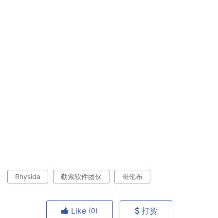
Rhysida
勒索软件团伙
哥伦布
Like
打赏
(0)