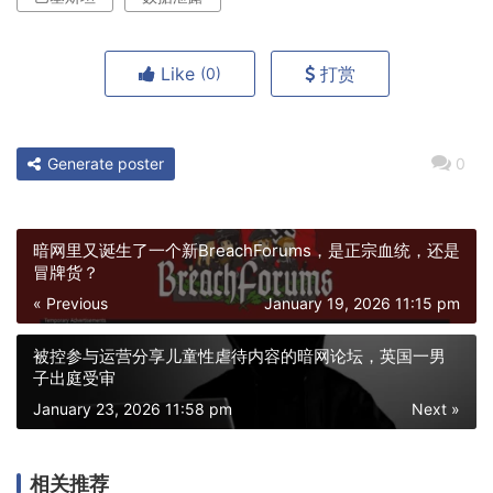
Like
打赏
(0)
Generate poster
0
暗网里又诞生了一个新BreachForums，是正宗血统，还是
冒牌货？
« Previous
January 19, 2026 11:15 pm
被控参与运营分享儿童性虐待内容的暗网论坛，英国一男
子出庭受审
January 23, 2026 11:58 pm
Next »
相关推荐