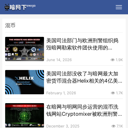
混币
美国司法部门与欧洲刑警组织捣
毁暗网勒索软件团伙使用的
AudiA6加密货币洗钱服务
June 14, 2026
1.9K
美国司法部没收了与暗网最大加
密货币混合器Helix相关的4亿美
元
February 1, 2026
1.7K
在暗网与明网同步运营的混币洗
钱网站Cryptomixer被欧洲刑警
组织捣毁
December 3, 2025
7.1K