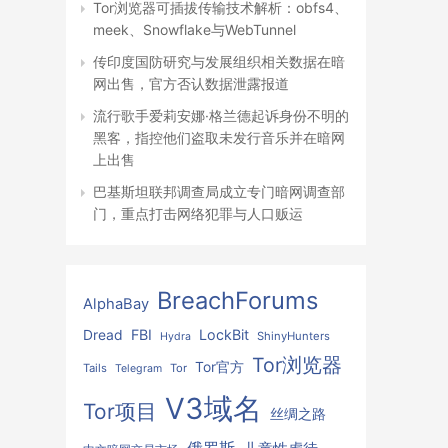
Tor浏览器可插拔传输技术解析：obfs4、
meek、Snowflake与WebTunnel
传印度国防研究与发展组织相关数据在暗
网出售，官方否认数据泄露报道
流行歌手爱莉安娜·格兰德起诉身份不明的
黑客，指控他们盗取未发行音乐并在暗网
上出售
巴基斯坦联邦调查局成立专门暗网调查部
门，重点打击网络犯罪与人口贩运
BreachForums
AlphaBay
FBI
LockBit
Dread
ShinyHunters
Hydra
Tor浏览器
Tor官方
Tails
Tor
Telegram
V3域名
Tor项目
丝绸之路