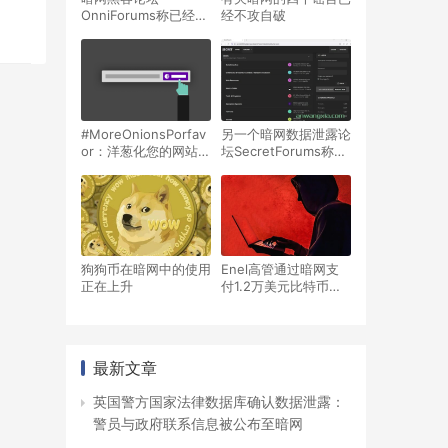
OnniForums称已经成
经不攻自破
功入侵新推出的
BreachForums.vc
#MoreOnionsPorfav
另一个暗网数据泄露论
or：洋葱化您的网站并
坛SecretForums称新
夺回互联网
推出的BreachForums
疑似是FBI的蜜罐
狗狗币在暗网中的使用
Enel高管通过暗网支
正在上升
付1.2万美元比特币雇
佣杀手攻击前女友
最新文章
英国警方国家法律数据库确认数据泄露：
警员与政府联系信息被公布至暗网