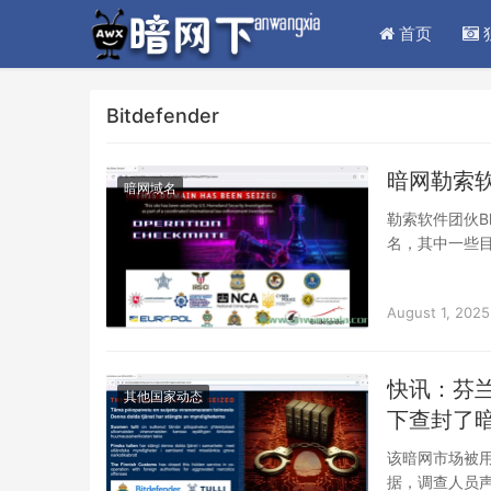
首页
Bitdefender
暗网勒索软
暗网域名
勒索软件团伙B
名，其中一些
了密切关注，
August 1, 2025
快讯：芬兰
其他国家动态
下查封了暗网毒
该暗网市场被
据，调查人员