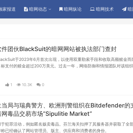
独家报道
暗网动态
暗网纵论
暗网技术
暗
件团伙BlackSuit的暗网网站被执法部门查封
lackSuit于2023年6月首次出现，以使用双重勒索手段和收取高额赎金而
目标支付的赎金超过200万美元。过去一年，网络防御和情报团队对该组
力求了解其起源、运营和能力。
1
10.3K
0
当局与瑞典警方、欧洲刑警组织在Bitdefender的
品交易市场“Sipulitie Market”
用于犯罪活动，例如匿名贩卖毒品。芬兰海关扣押了其服务器并获取了全
声称已经确认了网站管理员、版主、供应商和消费者的身份。