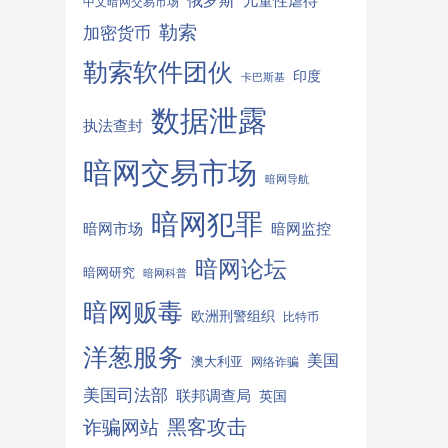
俄罗斯
儿童性虐待
中文暗网交易市场
勒索
加密货币
勒索软件团伙
印度
卡巴斯基
数据泄露
执法查封
暗网交易市场
暗网导航
暗网犯罪
暗网监控
暗网市场
暗网论坛
暗网研究
暗网科普
暗网贩毒
欧洲刑警组织
比特币
洋葱服务
美国
澳大利亚
网络诈骗
美国司法部
联邦调查局
英国
诈骗网站
黑客攻击