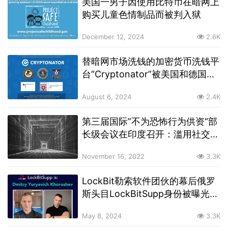
美国一男子因使用比特币在暗网上
购买儿童色情制品而被判入狱
December 12, 2024
2.6K
替暗网市场洗钱的加密货币洗钱平
台“Cryptonator”被美国和德国当
局关闭
August 6, 2024
2.4K
第三届国际”不为恐怖行为供资“部
长级会议在印度召开：滥用社交媒
体、暗网、加密货币是印度将提出
November 16, 2022
3.3K
的关键问题
LockBit勒索软件团伙的幕后俄罗
斯头目LockBitSupp身份被曝光，
并遭美国及盟国悬赏通缉
May 8, 2024
3.3K